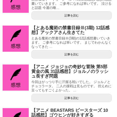
書いていきます。 ご参考になれば幸いです。 泣ける
と話題 今週の喰...
記事を読む
【とある魔術の禁書目録Ⅲ(3期) 12話感
想】アックアさん生きてた
とある魔術の禁書目録Ⅲ(3期)の12話感想書いていき
ます。 ご参考になれば幸いです。 まじでわかんなく
なってきた ...
記事を読む
【アニメ ジョジョの奇妙な冒険 第5部
黄金の風 31話感想】ジョルノのラッシ
ュ長すぎ問題
今回はがっつり手に汗握る戦いでした。 ジョルノと
チョコラータ。 二人の接戦は見ものです。 控えめに
言ってもすごくよかった。 ...
記事を読む
【アニメ BEASTARS ビースターズ 10
話感想】ゴウヒンが好きすぎる