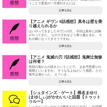
うことで悪党の一方通行さんには...
記事を読む
【アニメ ギヴン 6話感想】真冬は壁を乗
り越えられるか
はいやってきましたギヴンの日。 今回は真冬に試練
がやってきた。 なのでそれをどう乗り越えるか。 そ
れが鍵になってきそうですね。...
記事を読む
【アニメ 鬼滅の刃 7話感想】鬼舞辻無惨
は何者？
前回の鬼からの続きということで。 まあ予想通りの
展開といいますか。 そうなるよねという感想。 ただ
後半は凄かった。 え？いき...
記事を読む
【シュタインズ・ゲート】椎名まゆり
(まゆしぃ)がかわいいと話題【トゥット
ゥルー】
シュタインズ・ゲートの椎名まゆり(まゆしぃ)が可愛