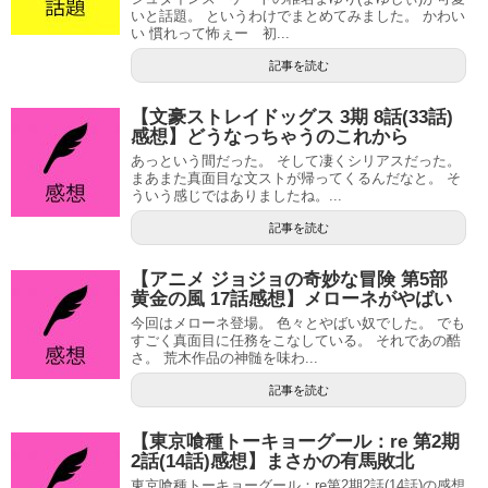
いと話題。 というわけでまとめてみました。 かわい
い 慣れって怖ぇー 初...
記事を読む
【文豪ストレイドッグス 3期 8話(33話)
感想】どうなっちゃうのこれから
あっという間だった。 そして凄くシリアスだった。
まあまた真面目な文ストが帰ってくるんだなと。 そ
ういう感じではありましたね。...
記事を読む
【アニメ ジョジョの奇妙な冒険 第5部
黄金の風 17話感想】メローネがやばい
今回はメローネ登場。 色々とやばい奴でした。 でも
すごく真面目に任務をこなしている。 それであの酷
さ。 荒木作品の神髄を味わ...
記事を読む
【東京喰種トーキョーグール：re 第2期
2話(14話)感想】まさかの有馬敗北
東京喰種トーキョーグール：re第2期2話(14話)の感想