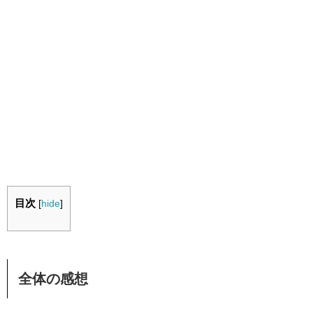
目次
[
hide
]
全体の感想