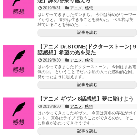
想】諦めを乗り越えろ
2019/8/31
アニメ
,
感想
はいやってきましたダンまち。 今回は諦めがキーワー
ドかなと。 春姫は生きることを諦めた。 ベル君は英
雄でいることを諦めた。 ...
記事を読む
【アニメ Dr.STONE(ドクターストーン) 9
話感想】希望の光を見た
2019/8/30
アニメ
,
感想
はいやってきましたドクターストーン。 今回はまあ電
気の回。 ということでだいぶ熱の入った感動的な回。
良かったように思えます。...
記事を読む
【アニメ ギヴン 8話感想】夢に賭けよう
2019/8/30
アニメ
,
感想
はいやってきましたギヴン。 今回は真冬の存在がポイ
ント。 真冬はライブで歌うことができるのか。 そこ
に焦点があたってきそうです...
記事を読む