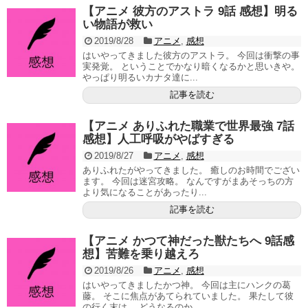
【アニメ 彼方のアストラ 9話 感想】明る
い物語が救い
2019/8/28
アニメ
,
感想
はいやってきました彼方のアストラ。 今回は衝撃の事
実発覚。 ということでかなり暗くなるかと思いきや。
やっぱり明るいカナタ達に...
記事を読む
【アニメ ありふれた職業で世界最強 7話
感想】人工呼吸がやばすぎる
2019/8/27
アニメ
,
感想
ありふれたがやってきました。 癒しのお時間でござい
ます。 今回は迷宮攻略。 なんですがまあそっちの方
より気になることがあったり...
記事を読む
【アニメ かつて神だった獣たちへ 9話感
想】苦難を乗り越えろ
2019/8/26
アニメ
,
感想
はいやってきましたかつ神。 今回は主にハンクの葛
藤。 そこに焦点があてられていました。 果たして彼
の行く末は。 どうなるのか...