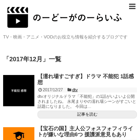
TV・映画・アニメ・VODのお役立ち情報を紹介するブログです
「
2017年12月
」
一覧
【濡れ場すごすぎ】ドラマ 不能犯 1話感
想
2017/12/27
dtv
dtvオリジナルドラマ「不能犯」の1話がいよいよ公開
されましたね。 永尾まりやの濡れ場シーンがすごいと
話題になりました。 今回は...
記事を読む
【宝石の国】主人公フォスフォフィライ
トが嫌いな理由6つ 援護派意見もあり