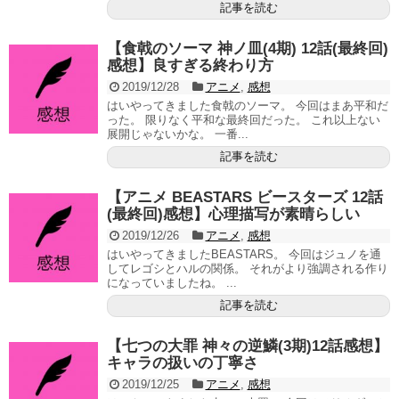
記事を読む
【食戟のソーマ 神ノ皿(4期) 12話(最終回)
感想】良すぎる終わり方
2019/12/28
アニメ
,
感想
はいやってきました食戟のソーマ。 今回はまあ平和だ
った。 限りなく平和な最終回だった。 これ以上ない
展開じゃないかな。 一番...
記事を読む
【アニメ BEASTARS ビースターズ 12話
(最終回)感想】心理描写が素晴らしい
2019/12/26
アニメ
,
感想
はいやってきましたBEASTARS。 今回はジュノを通
してレゴシとハルの関係。 それがより強調される作り
になっていましたね。 ...
記事を読む
【七つの大罪 神々の逆鱗(3期)12話感想】
キャラの扱いの丁寧さ
2019/12/25
アニメ
,
感想