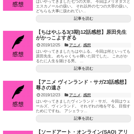
はいやってきました七つの大罪。 今回はメリオダスと
エスカノールの扱い。 それ以外の七つの大罪の扱い。
どちらも大事に扱われてい...
記事を読む
【ちはやふる3(3期)12話感想】原田先生
がかっこよすぎる
2019/12/25
アニメ
,
感想
はいやってきましたちはやふる。 今回は何といっても
原田先生。 めちゃくちゃ輝いた回でした。 これがか
るたに人生を賭ける男。 ...
記事を読む
【アニメ ヴィンランド・サガ23話感想】
尊さの遠さ
2019/12/23
アニメ
,
感想
はいやってきましたヴィンランド・サガ。 今回はウェ
ールズ、ヴィンランド。 それぞれの地を守る、目指す
ためにですね。 アシェラッ...
記事を読む
【ソードアート・オンライン(SAO) アリ