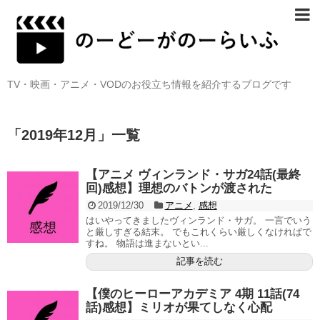
TV・映画・アニメ・VODのお役立ち情報を紹介するブログです
「
2019年12月
」
一覧
【アニメ ヴィンランド・サガ24話(最終
回)感想】理想のバトンが渡された
2019/12/30
アニメ
,
感想
はいやってきましたヴィンランド・サガ。 一言でいう
と厳しすぎる結末。 でもこれくらい厳しくなければで
すね。 物語は進まないとい...
記事を読む
【僕のヒーローアカデミア 4期 11話(74
話)感想】ミリオが果てしなく心配