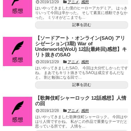
2019/12/29
アニメ
,
感想
はいやってきました僕のヒーローアカデミア。 はっき
りいって今回は辛かった。 そして素直に感動できなか
った。 ミリオがどこまでも...
記事を読む
【ソードアート・オンライン(SAO) アリ
シゼーション(3期) War of
Underworld(WoU) 12話(最終回)感想】キ
リト抜きのSAO
2019/12/29
アニメ
,
感想
はいやってきましたSAO。 今回は大分忙しかったです
ね。 まあでもキリト抜きでもSAOは成立するんだな
と。 割と勉強になる回で...
記事を読む
【歌舞伎町シャーロック 12話感想】人情
の回
2019/12/28
アニメ
,
感想
はいやってきました歌舞伎町シャーロック。 今回はや
はり人情ですかね。 私がこの作品で重要なテーマだと
思っている所です。 人情を...