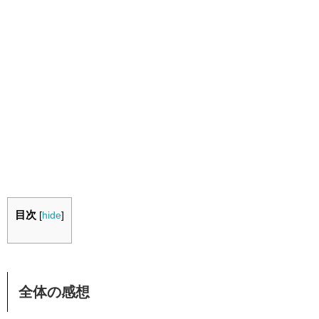
目次
[
hide
]
全体の感想