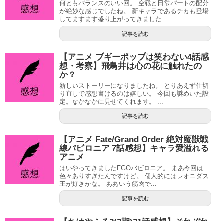
何ともバランスのいい回。 空戦と日常パートの配分
が絶妙な感じでしたね。 新キャラであるチカも登場
してますます盛り上がってきました...
記事を読む
【アニメ ブギーポップは笑わない4話感
想・考察】飛鳥井は心の花に触れたの
か？
新しいストーリーになりましたね。 とりあえず仕切
り直しで感想書けるのは嬉しい。 今回も謎めいた設
定。なかなかに見せてくれます。 ...
記事を読む
【アニメ Fate/Grand Order 絶対魔獣戦
線バビロニア 7話感想】キャラ愛溢れる
アニメ
はいやってきましたFGOバビロニア。 まあ今回は
色々ありすぎたんですけど。 個人的にはレオニダス
王が好きかな。 ああいう筋肉で...
記事を読む