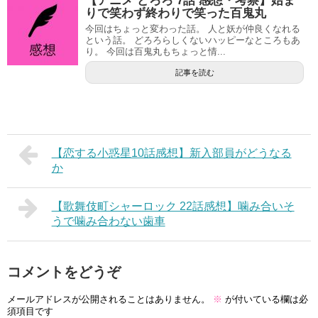
【アニメ どろろ 7話 感想・考察】始ま
りで笑わず終わりで笑った百鬼丸
今回はちょっと変わった話。 人と妖が仲良くなれる
という話。 どろろらしくないハッピーなところもあ
り。 今回は百鬼丸もちょっと情...
記事を読む
【恋する小惑星10話感想】新入部員がどうなる
か
【歌舞伎町シャーロック 22話感想】噛み合いそ
うで噛み合わない歯車
コメントをどうぞ
メールアドレスが公開されることはありません。
※
が付いている欄は必
須項目です