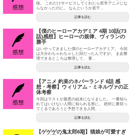
様。 これだけサービスしてくれたら哲学アニメにな
らなかったのに。 なんというか若干...
記事を読む
【僕のヒーローアカデミア 4期 10話(73
話)感想】ヒーローの規律、ヴィランの
勝手
はいやってきました僕のヒーローアカデミア。 今回
は大分わちゃわちゃした回だったんですが。 まあ整
理できるところは整理して。 要...
記事を読む
【アニメ 約束のネバーランド 6話 感
想・考察】ウィリアム・ミネルヴァの正
体考察
今回はラストが最悪の結末になりました。 一番知ら
れてはいけない人間に知られる形に。 絶対に裏切っ
てくるであろうと予想できる人間。...
記事を読む
【ゲゲゲの鬼太郎6期】猫娘が可愛すぎ