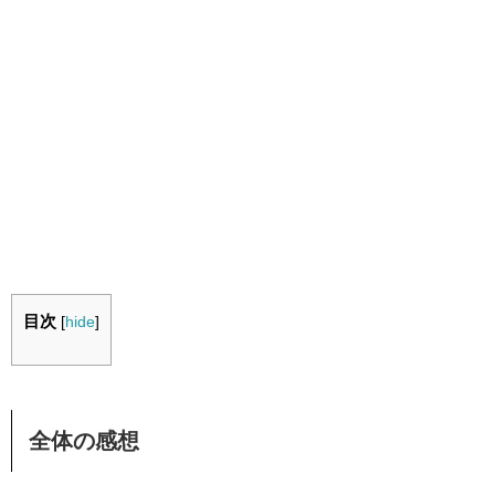
目次
[
hide
]
全体の感想