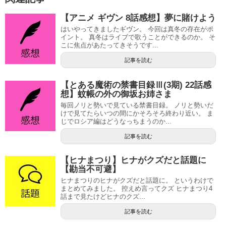
【アニメ ギヴン 8話感想】夢に賭けよう
はいやってきましたギヴン。 今回は真冬の存在がポ
イント。 真冬はライブで歌うことができるのか。 そ
こに焦点があたってきそうです...
記事を読む
【とある魔術の禁書目録Ⅲ(3期) 22話感
想】蚊帳の外の御坂お姉さま
毎回ノリと勢いで見ている禁書目録。 ノリと勢いだ
けで見てたらいつの間にかそろそろ終わり近い。 ま
じでロシア編はどうなっちまうのか...
記事を読む
【ヒナまつり】ヒナがクズだと話題に
【勘当不可避】
ヒナまつりのヒナがクズだと話題に。 というわけで
まとめてみました。 控えめ言ってクズ ヒナまつり4
話まで見たけどヒナのクズ...
記事を読む