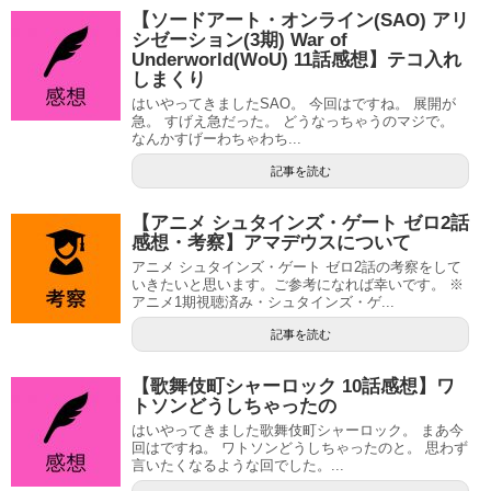
【ソードアート・オンライン(SAO) アリ
シゼーション(3期) War of
Underworld(WoU) 11話感想】テコ入れ
しまくり
はいやってきましたSAO。 今回はですね。 展開が
急。 すげえ急だった。 どうなっちゃうのマジで。
なんかすげーわちゃわち...
記事を読む
【アニメ シュタインズ・ゲート ゼロ2話
感想・考察】アマデウスについて
アニメ シュタインズ・ゲート ゼロ2話の考察をして
いきたいと思います。ご参考になれば幸いです。 ※
アニメ1期視聴済み・シュタインズ・ゲ...
記事を読む
【歌舞伎町シャーロック 10話感想】ワ
トソンどうしちゃったの
はいやってきました歌舞伎町シャーロック。 まあ今
回はですね。 ワトソンどうしちゃったのと。 思わず
言いたくなるような回でした。...