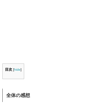
目次
[
hide
]
全体の感想