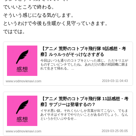
でいいところで終わる。
そういう感じになる気がします。
というわけで今後も生暖かく見守っていきます。
ではでは。
【アニメ 荒野のコトブキ飛行隊 9話感想・考
察】ルゥルゥがそっけなさすぎる
今回はいつも通りのコトブキといった感じ。 ただキリエが
ものすごいピンチでしたね。 あれだけの数の戦闘機に囲ま
れて生きて帰れる。 ...
2019-03-11 04:43
www.vodmovienavi.com
【アニメ 荒野のコトブキ飛行隊 11話感想・考
察】サブジーは登場するの？
イサオ悪い奴。それくらいしか言葉が出てこない。 でもま
あイサオはイサオでやりたいことがあるのでしょう。 なん
というかだいぶやるせ...
2019-03-25 05:05
www.vodmovienavi.com