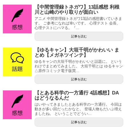
【中間管理録トネガワ】13話感想 利根
川と山崎のやり取りが面白い
アニメ 中間管理録トネガワ13話の感想書いていきま
す。 ご参考になれば幸いです。 心理テスト 会長、
心理テストにハマる。『...
記事を読む
【ゆるキャン】大垣千明がかわいい ま
とめ【メガネツインテ】
ゆるキャンの大垣千明がかわいいと話題に。 という
わけでまとめてみました。 大垣千明とは ゆるキャン
△原作コミック電子版買...
記事を読む
【とある科学の一方通行 4話感想】DA
はどうなるんだ
はいやってきましたとある科学の一方通行。 今回は
動きが多い回だったかなと。 登場人物もだいぶ増え
ましたね。 ということでどうい...
記事を読む