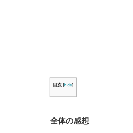
目次
[
hide
]
全体の感想