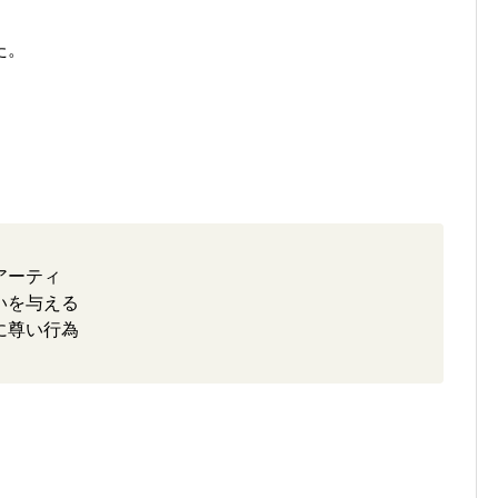
た。
アーティ
いを与える
に尊い行為