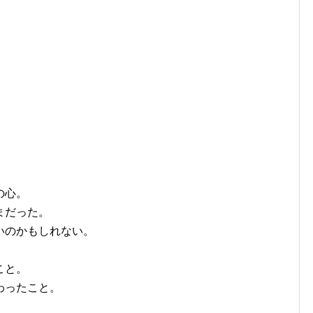
の心。
まだった。
いのかもしれない。
。
こと。
わったこと。