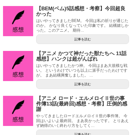
【BEM(ベム)5話感想・考察】今回超良
かった
はいやってきましたBEM。 今回は私の祈りが通じた
のか。 かなり良くなっていた印象です。 結構嬉しか
った。このアニメ。 期待...
記事を読む
【アニメ かつて神だった獣たちへ 11話
感想】ハンクは超がんばれ
はいやってきましたかつ神。 今回はまあ大規模な戦
い。 というわけでいつも以上に派手だったわけです
が。 まあ結構興奮しました。 ...
記事を読む
【アニメ ロード・エルメロイⅡ世の事
件簿13話(最終回)感想・考察】圧倒的感
謝
やってきましたロードエルメロイⅡ世の事件簿。 今
回はいよいよ最終回。 まあ良かったです。 とりあえ
ず納得のいく終わり方をしてく...
記事を読む