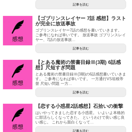
記事を読む
【ゴブリンスレイヤー 7話 感想】ラスト
が完全に放送事故
ゴブリンスレイヤー7話の感想を書いていきます。
ご参考になれば幸いです。 放送事故 ゴブリンスレイ
ヤー、7話の放送事故...
記事を読む
【とある魔術の禁書目録Ⅲ(3期) 6話感
想】尺短すぎ問題
とある魔術の禁書目録Ⅲ(3期)の6話感想書いていきま
す。 ご参考になれば幸いです。 一方通行VS垣根帝
督 尺短い問題 一方...
記事を読む
【恋する小惑星2話感想】石拾いの衝撃
はいやってきました恋する小惑星。 いよいよ本格的
に部活らしくなってきた。 というわけで良い感じ良
い感じ。 これから面白くなって...
記事を読む