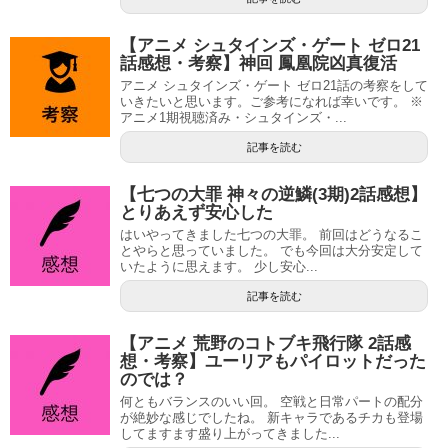
【アニメ シュタインズ・ゲート ゼロ21
話感想・考察】神回 鳳凰院凶真復活
アニメ シュタインズ・ゲート ゼロ21話の考察をして
いきたいと思います。ご参考になれば幸いです。 ※
アニメ1期視聴済み・シュタインズ・...
記事を読む
【七つの大罪 神々の逆鱗(3期)2話感想】
とりあえず安心した
はいやってきました七つの大罪。 前回はどうなるこ
とやらと思っていました。 でも今回は大分安定して
いたように思えます。 少し安心...
記事を読む
【アニメ 荒野のコトブキ飛行隊 2話感
想・考察】ユーリアもパイロットだった
のでは？
何ともバランスのいい回。 空戦と日常パートの配分
が絶妙な感じでしたね。 新キャラであるチカも登場
してますます盛り上がってきました...