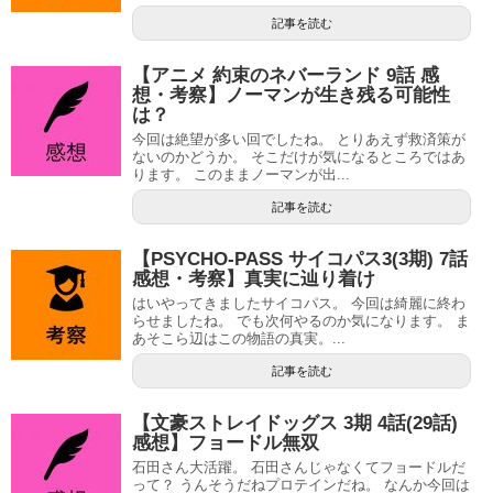
記事を読む
【アニメ 約束のネバーランド 9話 感
想・考察】ノーマンが生き残る可能性
は？
今回は絶望が多い回でしたね。 とりあえず救済策が
ないのかどうか。 そこだけが気になるところではあ
ります。 このままノーマンが出...
記事を読む
【PSYCHO-PASS サイコパス3(3期) 7話
感想・考察】真実に辿り着け
はいやってきましたサイコパス。 今回は綺麗に終わ
らせましたね。 でも次何やるのか気になります。 ま
あそこら辺はこの物語の真実。...
記事を読む
【文豪ストレイドッグス 3期 4話(29話)
感想】フョードル無双
石田さん大活躍。 石田さんじゃなくてフョードルだ
って？ うんそうだねプロテインだね。 なんか今回は