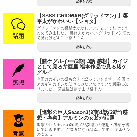
記事を読む
【SSSS.GRIDMAN(グリッドマン) 】響
裕太がかわいい【ショタ】
グリッドマンの響裕太がかわいい。というわけでま
とめてみました。 響裕太かわいい グリッドマン初め
て見たけどすごい裕太くん...
記事を読む
【賭ケグルイ××(2期) 3話 感想】カイジ
として見る芽亜里 福本作品で見る賭ケ
グルイ
今回はカイジの話も交えて語っていきます。 今回は
アカギをカイジが助けるみたいなそういう展開にな
りました。 芽亜里は夢子より格下の...
記事を読む
【進撃の巨人Season3(3期)1話(38話)感
想・考察】アルミンの女装が話題
進撃の巨人Season3(3期)1話(38話)の感想・考察を書
いていきます。 ご参考になれば幸いです。 アルミン
の女装 ...