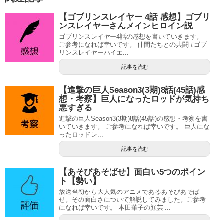
【ゴブリンスレイヤー 4話 感想】ゴブリ
ンスレイヤーさんメインヒロイン説
ゴブリンスレイヤー4話の感想を書いていきます。
ご参考になれば幸いです。 仲間たちとの共闘 #ゴブ
リンスレイヤーハイエ...
記事を読む
【進撃の巨人Season3(3期)8話(45話)感
想・考察】巨人になったロッドが気持ち
悪すぎる
進撃の巨人Season3(3期)8話(45話)の感想・考察を書
いていきます。 ご参考になれば幸いです。 巨人にな
ったロッドレ...
記事を読む
【あそびあそばせ】面白い5つのポイン
ト【勢い】
放送当初から大人気のアニメであるあそびあそば
せ。その面白さについて解説してみました。ご参考
になれば幸いです。 本田華子の顔芸 ...