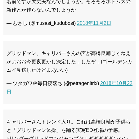
名前ですが大丈夫なんでしょうか。そろそろボトムズの
新作とか作らないんでしょうか
— むさし (@musasi_kudubosi)
2018年11月2日
グリッドマン、キャリバーさんの声が高橋良輔じゃねえ
かよおお今更夜更かし決定した…したぞ…(ゴールデンカ
ムイ見逃したけどまあいい)
— ツタガワ＠毎日寝落ち (@petragenitrix)
2018年10月22
日
キャリバーさんトレンド入り。これは高橋良輔が子供ら
と「グリッドマン体操」を踊る実写ED登場の予感。
♪サンダーグリッドマンジャンプだ！ダダダダダンシン