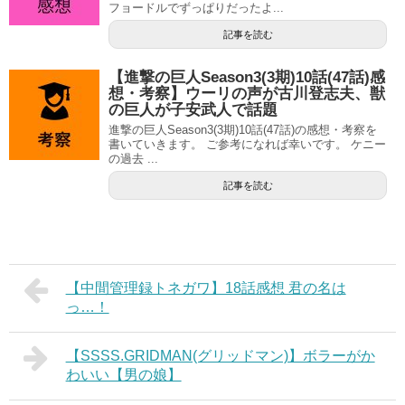
フョードルでずっぱりだったよ...
記事を読む
【進撃の巨人Season3(3期)10話(47話)感
想・考察】ウーリの声が古川登志夫、獣
の巨人が子安武人で話題
進撃の巨人Season3(3期)10話(47話)の感想・考察を
書いていきます。 ご参考になれば幸いです。 ケニー
の過去 ...
記事を読む
【中間管理録トネガワ】18話感想 君の名は
っ…！
【SSSS.GRIDMAN(グリッドマン)】ボラーがか
わいい【男の娘】