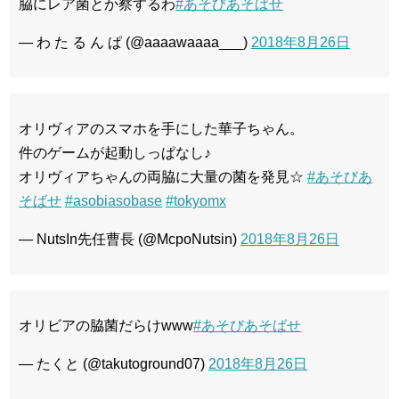
脇にレア菌とか察するわ
#あそびあそばせ
— わ た る ん ぱ (@aaaawaaaa___)
2018年8月26日
オリヴィアのスマホを手にした華子ちゃん。
件のゲームが起動しっぱなし♪
オリヴィアちゃんの両脇に大量の菌を発見☆
#あそびあ
そばせ
#asobiasobase
#tokyomx
— NutsIn先任曹長 (@McpoNutsin)
2018年8月26日
オリビアの脇菌だらけwww
#あそびあそばせ
— たくと (@takutoground07)
2018年8月26日