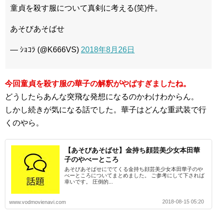
童貞を殺す服について真剣に考える(笑)件。
あそびあそばせ
— ｼｮｺﾗ (@K666VS)
2018年8月26日
今回童貞を殺す服の華子の解釈がやばすぎましたね。
どうしたらあんな突飛な発想になるのかわけわからん。
しかし続きが気になる話でした。華子はどんな重武装で行
くのやら。
【あそびあそばせ】金持ち顔芸美少女本田華
子のやべーところ
あそびあそばせにでてくる金持ち顔芸美少女本田華子のや
べーところについてまとめました。 ご参考にして下されば
幸いです。 圧倒的...
2018-08-15 05:20
www.vodmovienavi.com