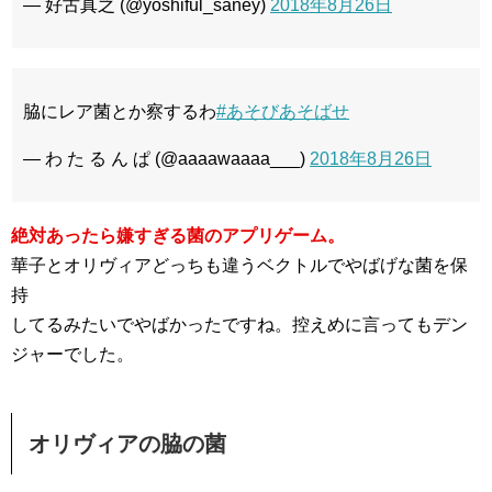
— 好古真之 (@yoshiful_saney)
2018年8月26日
脇にレア菌とか察するわ
#あそびあそばせ
— わ た る ん ぱ (@aaaawaaaa___)
2018年8月26日
絶対あったら嫌すぎる菌のアプリゲーム。
華子とオリヴィアどっちも違うベクトルでやばげな菌を保
持
してるみたいでやばかったですね。控えめに言ってもデン
ジャーでした。
オリヴィアの脇の菌