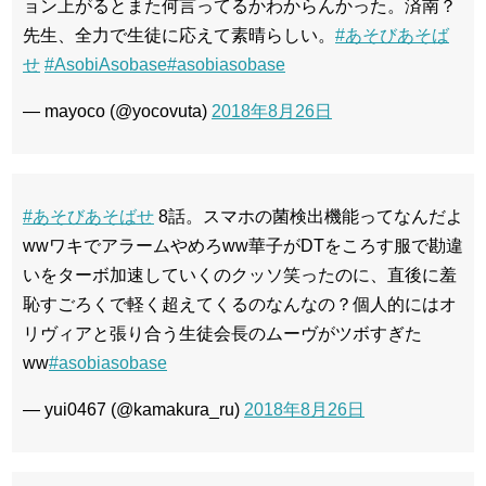
ョン上がるとまた何言ってるかわからんかった。済南？
先生、全力で生徒に応えて素晴らしい。
#あそびあそば
せ
#AsobiAsobase
#asobiasobase
— mayoco (@yocovuta)
2018年8月26日
#あそびあそばせ
8話。スマホの菌検出機能ってなんだよ
wwワキでアラームやめろww華子がDTをころす服で勘違
いをターボ加速していくのクッソ笑ったのに、直後に羞
恥すごろくで軽く超えてくるのなんなの？個人的にはオ
リヴィアと張り合う生徒会長のムーヴがツボすぎた
ww
#asobiasobase
— yui0467 (@kamakura_ru)
2018年8月26日