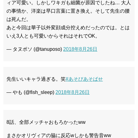
ィア可愛い。しかしワキガも細菌が原因でしたね… 大人
の事情か、洋楽は早口言葉に置き換え。そして先生の腰
は死んだ。
あと今回は華子以外変顔成分控えめだったのでは。とは
いえ3人とも可愛いからそれはそれでOK。
— タヌポソ (@tanuposo)
2018年8月26日
先生いいキャラ過ぎる。笑
#あそびあそばせ
— やも (@fish_sleep)
2018年8月26日
8話、全部メッチャおもろかったww
まさかオリヴィアの脇に反応wしかも警告音ww