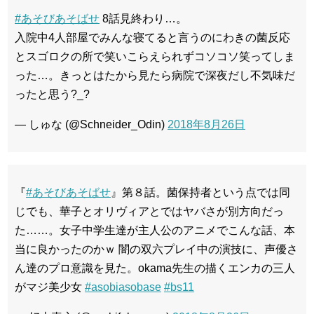
#あそびあそばせ
8話見終わり…。
入院中4人部屋でみんな寝てると言うのにわきの菌反応
とスゴロクの所で笑いこらえられずコソコソ笑ってしま
った…。きっとはたから見たら病院で深夜だし不気味だ
ったと思う?_?
— しゅな (@Schneider_Odin)
2018年8月26日
『
#あそびあそばせ
』第８話。菌保持者という点では同
じでも、華子とオリヴィアとではヤバさが別方向だっ
た……。女子中学生達が主人公のアニメでこんな話、本
当に良かったのかｗ 闇の双六プレイ中の演技に、声優さ
ん達のプロ意識を見た。okama先生の描くエンカの三人
がマジ美少女
#asobiasobase
#bs11