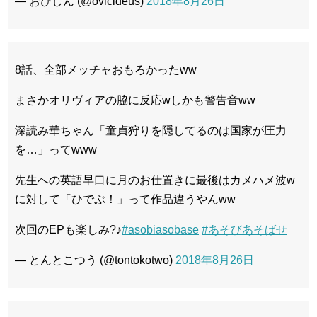
— おびしん (@ovicideus)
2018年8月26日
8話、全部メッチャおもろかったww
まさかオリヴィアの脇に反応wしかも警告音ww
深読み華ちゃん「童貞狩りを隠してるのは国家が圧力
を…」ってwww
先生への英語早口に月のお仕置きに最後はカメハメ波w
に対して「ひでぶ！」って作品違うやんww
次回のEPも楽しみ?♪
#asobiasobase
#あそびあそばせ
— とんとこつう (@tontokotwo)
2018年8月26日