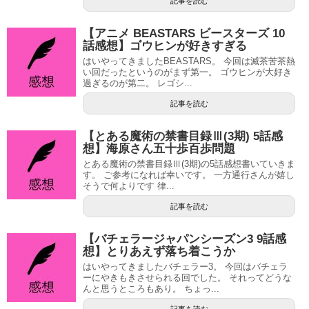
記事を読む
【アニメ BEASTARS ビースターズ 10
話感想】ゴウヒンが好きすぎる
はいやってきましたBEASTARS。 今回は滅茶苦茶熱
い回だったというのがまず第一。 ゴウヒンが大好き
過ぎるのが第二。 レゴシ...
記事を読む
【とある魔術の禁書目録Ⅲ(3期) 5話感
想】海原さん五十歩百歩問題
とある魔術の禁書目録Ⅲ(3期)の5話感想書いていきま
す。 ご参考になれば幸いです。 一方通行さんが嬉し
そうで何よりです 律...
記事を読む
【バチェラージャパンシーズン3 9話感
想】とりあえず落ち着こうか
はいやってきましたバチェラー3。 今回はバチェラ
ーにやきもきさせられる回でした。 それってどうな
んと思うところもあり。 ちょっ...
記事を読む