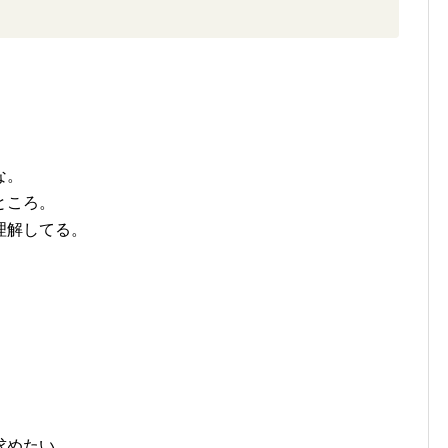
な。
ところ。
理解してる。
求めたい。