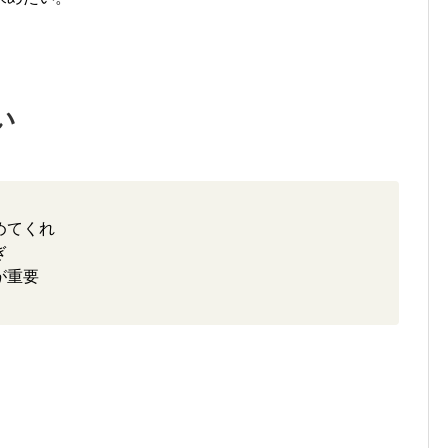
い
めてくれ
ぎ
が重要
。