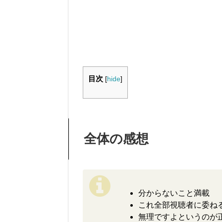
目次
[
hide
]
全体の感想
分からないこと満載
これ全部視聴者に委ね
無理ですよというのが