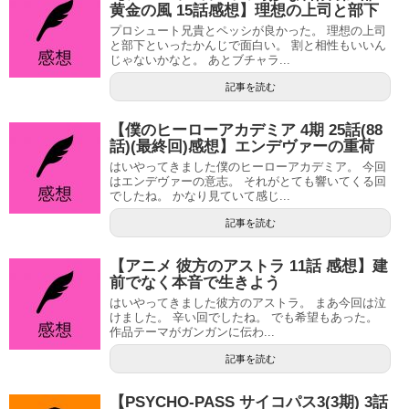
黄金の風 15話感想】理想の上司と部下
プロシュート兄貴とペッシが良かった。 理想の上司
と部下といったかんじで面白い。 割と相性もいいん
じゃないかなと。 あとブチャラ...
記事を読む
【僕のヒーローアカデミア 4期 25話(88
話)(最終回)感想】エンデヴァーの重荷
はいやってきました僕のヒーローアカデミア。 今回
はエンデヴァーの意志。 それがとても響いてくる回
でしたね。 かなり見ていて感じ...
記事を読む
【アニメ 彼方のアストラ 11話 感想】建
前でなく本音で生きよう
はいやってきました彼方のアストラ。 まあ今回は泣
けました。 辛い回でしたね。 でも希望もあった。
作品テーマがガンガンに伝わ...
記事を読む
【PSYCHO-PASS サイコパス3(3期) 3話