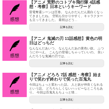
【アニメ 荒野のコトブキ飛行隊 4話感
想・考察】日本というキーワード
雷電奪還シーンは圧巻。 なんかだんだん面白くなっ
てきましたね。 空戦も分かりやすく、キャラクター
も立ってきました。 最初はどう...
記事を読む
【アニメ 鬼滅の刃 11話感想】黄色の明
日はどっちだ
なんなんだあいつ。 なんなんだあの黄色い奴。 ふつ
うにやべえ。 こんなの登場しちゃっていいの。 良い
んだろうな鬼滅の刃では。...
記事を読む
【アニメ どろろ 7話 感想・考察】始ま
りで笑わず終わりで笑った百鬼丸
今回はちょっと変わった話。 人と妖が仲良くなれる
という話。 どろろらしくないハッピーなところもあ
り。 今回は百鬼丸もちょっと情...
記事を読む