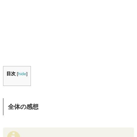
目次
[
hide
]
全体の感想