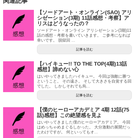
関連記事
【ソードアート・オンライン(SAO) アリ
シゼーション(3期) 11話感想・考察】ア
リスはどうなったの？
ソードアート・オンライン アリシゼーション(3期)11
話の感想・考察を書いていきます。 ご参考になれば
幸いです。 脱獄回 ...
記事を読む
【ハイキュー!! TO THE TOP(4期)13話
感想】諦めない心
はいやってきましたハイキュー。 今回は強敵に勝つ
ということ。 その遠さ。 そして大きさを自覚する回
でした。 しかしそれでも烏...
記事を読む
【僕のヒーローアカデミア 4期 12話(75
話)感想】この絶望感を見よ
はいやってきました僕のヒーローアカデミア。 今回
はめっちゃめまぐるしかった。 大分激動の展開だっ
たわけですが。 何といってもオ...