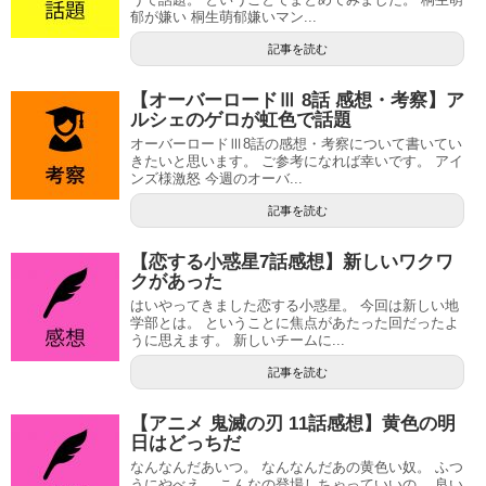
郁が嫌い 桐生萌郁嫌いマン...
記事を読む
【オーバーロードⅢ 8話 感想・考察】ア
ルシェのゲロが虹色で話題
オーバーロードⅢ8話の感想・考察について書いてい
きたいと思います。 ご参考になれば幸いです。 アイ
ンズ様激怒 今週のオーバ...
記事を読む
【恋する小惑星7話感想】新しいワクワ
クがあった
はいやってきました恋する小惑星。 今回は新しい地
学部とは。 ということに焦点があたった回だったよ
うに思えます。 新しいチームに...
記事を読む
【アニメ 鬼滅の刃 11話感想】黄色の明
日はどっちだ
なんなんだあいつ。 なんなんだあの黄色い奴。 ふつ
うにやべえ。 こんなの登場しちゃっていいの。 良い