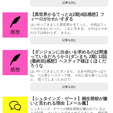
記事を読む
【異世界かるてっと2(2期)9話感想】フ
ィーロがかわいすぎる
はいやってきました異世界かるてっと。 今回はフィ
ーロがかわいかった。 これに尽きる。 がやはりそれ
だけでは終わらず。 きちん...
記事を読む
【ダンジョンに出会いを求めるのは間違
っているだろうかⅡ(ダンまち 2期) 12話
(最終回)感想】ヘスティア様ほくほくだ
ろうな
はいやってきましたダンまち。 まあ今回はやっぱり
ね。 ベル君とヘスティア様。 それに落ち着くんだな
と。 思ってしまったわけで...
記事を読む
【シュタインズ・ゲート】桐生萌郁が嫌
いと言われる理由【メール魔】
シュタインズ・ゲートの桐生萌郁が嫌われているよ
うで話題。 ということでまとめてみました。 桐生萌