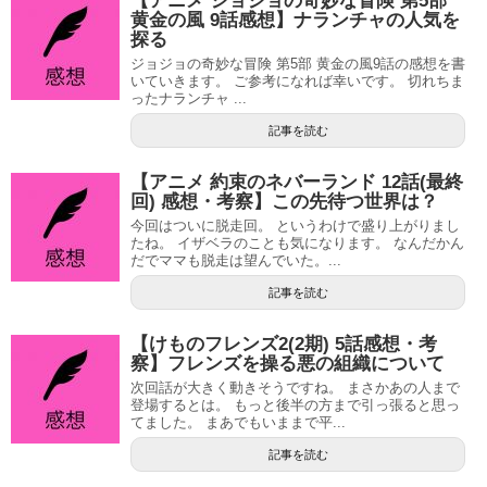
【アニメ ジョジョの奇妙な冒険 第5部
黄金の風 9話感想】ナランチャの人気を
探る
ジョジョの奇妙な冒険 第5部 黄金の風9話の感想を書
いていきます。 ご参考になれば幸いです。 切れちま
ったナランチャ ...
記事を読む
【アニメ 約束のネバーランド 12話(最終
回) 感想・考察】この先待つ世界は？
今回はついに脱走回。 というわけで盛り上がりまし
たね。 イザベラのことも気になります。 なんだかん
だでママも脱走は望んでいた。...
記事を読む
【けものフレンズ2(2期) 5話感想・考
察】フレンズを操る悪の組織について
次回話が大きく動きそうですね。 まさかあの人まで
登場するとは。 もっと後半の方まで引っ張ると思っ
てました。 まあでもいままで平...
記事を読む