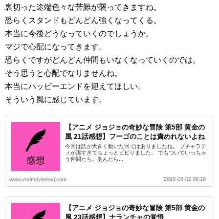
裏切った途端色々な苦難が襲ってきますね。
恐らくスタンドもどんどん強くなってくる。
本当に今後どうなっていくのでしょうか。
マジで心配になってきます。
恐らくですがどんどん仲間もいなくなっていくのでは。
そう思うと心配でなりませんね。
本当にハッピーエンドを迎えてほしい。
そういう風に感じています。
【アニメ ジョジョの奇妙な冒険 第5部 黄金の
風 21話感想】フーゴのことは責めれないよね
今回は話が大きく動いた回ではありましたね。 ブチャラテ
ィが潔すぎてちょっとビビりました。 でもついていっちゃ
う仲間たち。あんたら...
2019-03-02 06:18
www.vodmovienavi.com
【アニメ ジョジョの奇妙な冒険 第5部 黄金の
風 23話感想】ナランチャの覚悟