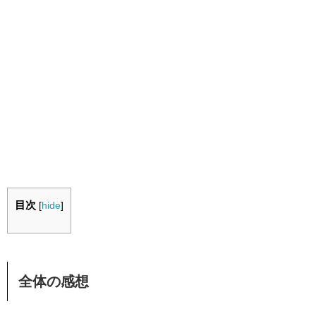
目次
[
hide
]
全体の感想