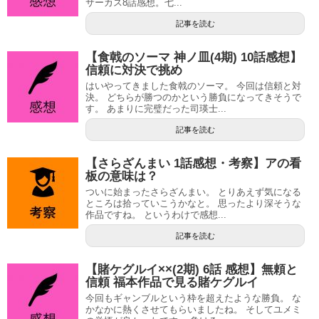
サーカス8話感想。七...
記事を読む
【食戟のソーマ 神ノ皿(4期) 10話感想】
信頼に対決で挑め
はいやってきました食戟のソーマ。 今回は信頼と対
決。 どちらが勝つのかという勝負になってきそうで
す。 あまりに完璧だった司瑛士...
記事を読む
【さらざんまい 1話感想・考察】アの看
板の意味は？
ついに始まったさらざんまい。 とりあえず気になる
ところは拾っていこうかなと。 思ったより深そうな
作品ですね。 というわけで感想...
記事を読む
【賭ケグルイ××(2期) 6話 感想】無頼と
信頼 福本作品で見る賭ケグルイ
今回もギャンブルという枠を超えたような勝負。 な
かなかに熱くさせてもらいましたね。 そしてユメミ