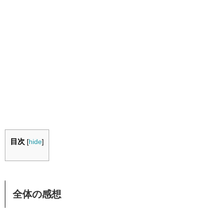
目次
[
hide
]
全体の感想