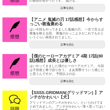
の覚悟が良かったです。 負ける...
記事を読む
【アニメ 鬼滅の刃 17話感想】今からす
っごい善逸褒める
はい今回もやってきました鬼滅の刃。 一言で言えば
善逸を称える回。 善逸のかっこよさがこれでもかと
いうくらい表現されてました。 ...
記事を読む
【僕のヒーローアカデミア 4期 17話(80
話)感想】成長とは優しさ
はいやってきました僕のヒーローアカデミア。 今回
は子供達と拳で語り合う。 まあ実際そういう感じだ
と思うんですが。 予想以上のほ...
記事を読む
【SSSS.GRIDMAN(グリッドマン) 】ア
ンチがかわいい【犬】
グリッドマンのアンチがかわいい。というわけでま
とめてみました。 アンチがかわいい 薄々思ってはい