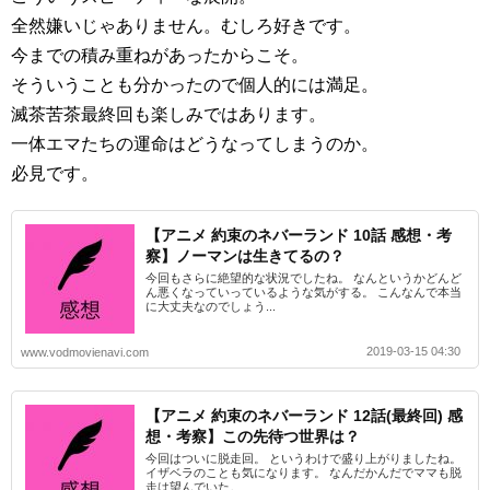
全然嫌いじゃありません。むしろ好きです。
今までの積み重ねがあったからこそ。
そういうことも分かったので個人的には満足。
滅茶苦茶最終回も楽しみではあります。
一体エマたちの運命はどうなってしまうのか。
必見です。
【アニメ 約束のネバーランド 10話 感想・考
察】ノーマンは生きてるの？
今回もさらに絶望的な状況でしたね。 なんというかどんど
ん悪くなっていっているような気がする。 こんなんで本当
に大丈夫なのでしょう...
2019-03-15 04:30
www.vodmovienavi.com
【アニメ 約束のネバーランド 12話(最終回) 感
想・考察】この先待つ世界は？
今回はついに脱走回。 というわけで盛り上がりましたね。
イザベラのことも気になります。 なんだかんだでママも脱
走は望んでいた。...