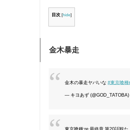
目次
[
hide
]
金木暴走
金木の暴走ヤバいな
#東京喰種r
— キヨあず (@GOD_TATOBA
東京喰種:re 最終章 第20