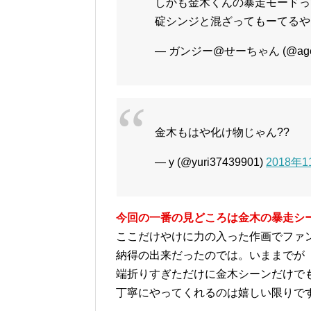
しかも金木くんの暴走モードっ
碇シンジと混ざってもーてるや
— ガンジー@せーちゃん (@agep
金木もはや化け物じゃん??
— y (@yuri37439901)
2018年
今回の一番の見どころは金木の暴走シ
ここだけやけに力の入った作画でファ
納得の出来だったのでは。いままでが
端折りすぎただけに金木シーンだけで
丁寧にやってくれるのは嬉しい限りで