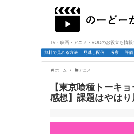
TV・映画・アニメ・VODのお役立ち情
無料で見れる方法
見逃し配信
考察
評価
ホーム
アニメ
【東京喰種トーキョーグ
感想】課題はやはり