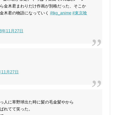
ら金木君まわりだけ作画が別格だった、そこか
で金木君の物語になっていく
#tkg_anime
#東京喰
18年11月27日
年11月27日
っ人に草野球出た時に髪の毛金髪やから
ばれてて笑った。