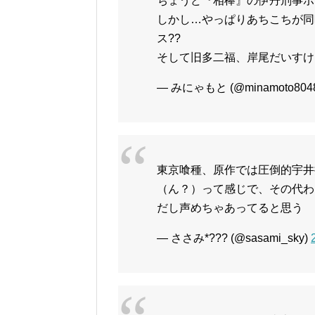
ちょうど『相棒』の伊丹刑事ポ
しかし…やっぱりあちこちが同
ス??
そして旧多二福、岸尾だいすけ
— みにゃもと (@minamoto804
東京喰種、原作では圧倒的宇井
（ん？）って感じで、その代わ
だし声めちゃあってると思う
— ささみ*??? (@sasami_sky)