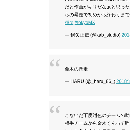
だと作画がギリだなぁと思った
らの暴走で初めから終わりま
種re
#tokyoMX
— 鏑矢正伝 (@kab_studio)
20
金木の暴走
— HARU (@_haru_86_)
2018
こないだ丁度紺色のチームの助
相手チームから金木くんって呼