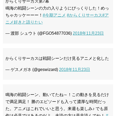
からくりサーカス第7幕
鳴海の戦闘シーンの力の入りようにびっくりした！めっ
ちゃカッケーーー！
#今期アニメ
#からくりサーカス
#ア
ニメ好きと語りたい
— 渡部 シュウト (@FGO54877036)
2018年11月23日
からくりサーカスは戦闘シーンだけ見るアニメと化した
— ゲスメガネ (@geswizard)
2018年11月23日
鳴海の戦闘シーン、動いてたね～！この動きを見るだけ
で満足満足！ 勝のエピソードも入って濃厚な時間だっ
た。アニメはこれでいいと思う。来週も楽しみ♪ でも原
作は必見ではあるのだよ。未読の方は是非読んでね！
#