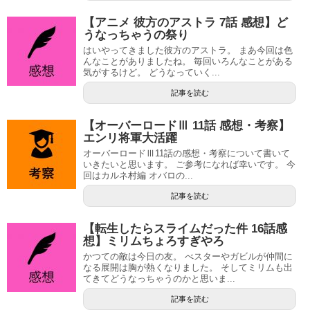
【アニメ 彼方のアストラ 7話 感想】ど
うなっちゃうの祭り
はいやってきました彼方のアストラ。 まあ今回は色
んなことがありましたね。 毎回いろんなことがある
気がするけど。 どうなっていく...
記事を読む
【オーバーロードⅢ 11話 感想・考察】
エンリ将軍大活躍
オーバーロードⅢ11話の感想・考察について書いて
いきたいと思います。 ご参考になれば幸いです。 今
回はカルネ村編 オバロの...
記事を読む
【転生したらスライムだった件 16話感
想】ミリムちょろすぎやろ
かつての敵は今日の友。 べスターやガビルが仲間に
なる展開は胸が熱くなりました。 そしてミリムも出
てきてどうなっちゃうのかと思いま...
記事を読む