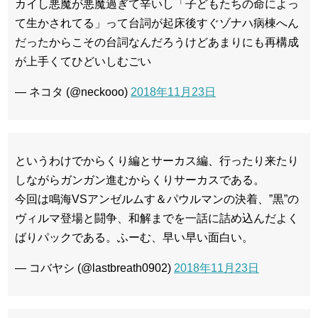
カイし悪魔が悪魔過ぎて辛いし「子どもたちの命によっ
て生かされてる」って台詞が起床後すぐゾナハ病棟へん
だったからこその台詞なんだろうけどあまりにも再構成
が上手くてひどいしむごい
— ネコタ (@neckooo)
2018年11月23日
というわけでからくり編とサーカス編、行ったり来たり
しながらガンガン進むからくりサーカスである。
今回は鳴海VSアンゼルムす＆パウルマンの決着、”黒”の
ヴィルマ登場と闘争、和解までを一話に詰め込んだよく
ばりパックである。ふーむ、早い早い面白い。
— コバヤシ (@lastbreath0902)
2018年11月23日