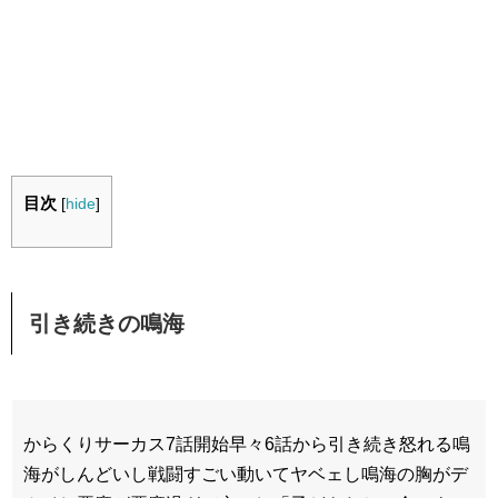
目次
[
hide
]
引き続きの鳴海
からくりサーカス7話開始早々6話から引き続き怒れる鳴
海がしんどいし戦闘すごい動いてヤベェし鳴海の胸がデ