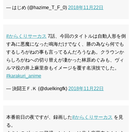
— はじめ (@hazime_T_F_0)
2018年11月22日
#からくりサーカス
7話、今回のタイトルは自動人形を倒
す為に悪魔になった鳴海だけでなく、勝の為なら何でも
するしろがねの事も言ってるんだろうなあ。クラウンか
らしろがねへの切り替えが凄かった林原めぐみも、ヴィ
ルマ役の井上麻里奈もイメージを覆す名演技でした。
#karakuri_anime
— 決闘王Ｆ.Ｋ (@duelkingfk)
2018年11月22日
本番前日の夜ですが、録画した
#からくりサーカス
を見
る。