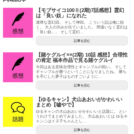
【モブサイコ100Ⅱ(2期)7話感想】霊幻
は「良い奴」になれた
濃厚な霊幻回。 そして神回。 こういう話は俺に効
く。 大人の渋みが出ていました。 間違いなく霊幻は
「良い奴」。 そして霊幻...
記事を読む
【賭ケグルイ××(2期) 10話 感想】合理性
の肯定 福本作品で見る賭ケグルイ
今回はある意味合理性とギャンブルの戦い。 そして
ギャンブルが勝つということになりましたね。 勝ち
を手にした夢子はものすごいように...
記事を読む
【ゆるキャン】犬山あおいがかわいい
まとめ【嘘やで】
ゆるキャンの犬山あおいがかわいいと話題に。 とい
うわけでまとめてみました。 犬山あおいとは ゆるキ
ャン△はイヌ子ちゃんとし...
記事を読む