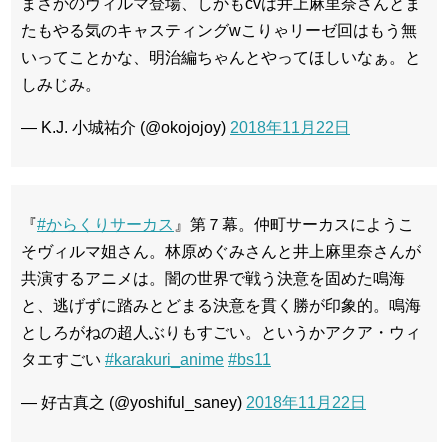
まさかのヴィルマ登場、しかもcvは井上麻里奈さんとま
たもやる気のキャスティングwこりゃリーゼ回はもう無
いってことかな、明治編ちゃんとやってほしいなぁ。と
しみじみ。
— K.J. 小城祐介 (@okojojoy)
2018年11月22日
『
#からくりサーカス
』第７幕。仲町サーカスにようこ
そヴィルマ姐さん。林原めぐみさんと井上麻里奈さんが
共演するアニメは。闇の世界で戦う決意を固めた鳴海
と、逃げずに踏みとどまる決意を貫く勝が印象的。鳴海
としろがねの超人ぶりもすごい。というかアクア・ウィ
タエすごい
#karakuri_anime
#bs11
— 好古真之 (@yoshiful_saney)
2018年11月22日