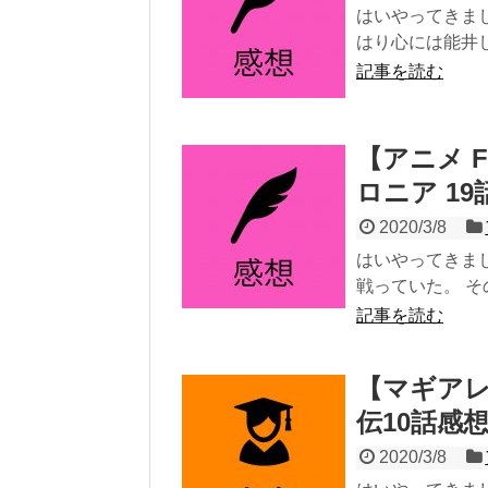
はいやってきま
はり心には能井し
記事を読む
【アニメ Fa
ロニア 1
2020/3/8
はいやってきまし
戦っていた。 そ
記事を読む
【マギアレ
伝10話感
2020/3/8