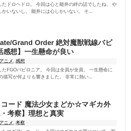
したドロヘドロ。 今回は心と能井の絆の話でしたね。 や
かいないし。 能井には心しかいない。 そ...
te/Grand Order 絶対魔獣戦線バビ
9話感想】一生懸命が良い
アニメ
,
感想
たFGOバビロニア。 今回は全員が全員。 一生懸命に
の描写が何よりも響きました。 非常に熱い...
コード 魔法少女まどか☆マギカ外
想・考察】理想と真実
アニメ
,
考察