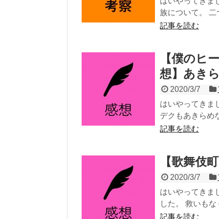
はいやってきま
族について。 二
記事を読む
【僕のヒーロ
想】あき
2020/3/7
はいやってきま
デクもあきらめな
記事を読む
【歌舞伎町
2020/3/7
はいやってきま
した。 救いもな
記事を読む