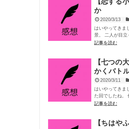
【恋する小
か
2020/3/13
はいやってきま
景。 二人が目立
記事を読む
【七つの大
かくバト
2020/3/11
はいやってきま
た回でしたね。 
記事を読む
【ちはやふ