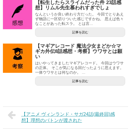
【転生したらスライムだった件 23話感
想】リムル先生慕われすぎでしょ
なんというか良い終わり方だった。 今回でとりあえ
ず物語に一区切りついた感じですかね。 思えば色々
なことがあった転スラ。 とは言...
記事を読む
【マギアレコード 魔法少女まどか☆マ
ギカ外伝8話感想・考察】ウワサとは願
い
はいやってきましたマギアレコード。 今回はウワサ
の正体。 そこが気になる回だったように思えます。
一体ウワサとは何なのか。 ...
記事を読む
【アニメ ヴィンランド・サガ24話(最終回)感
想】理想のバトンが渡された