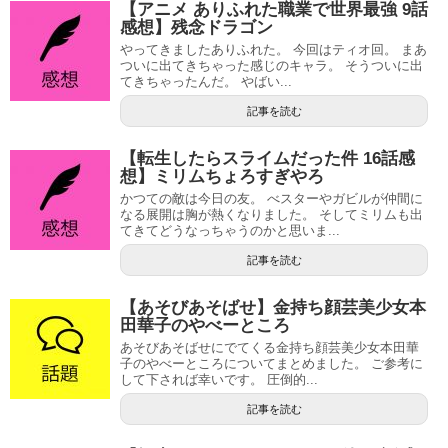
【アニメ ありふれた職業で世界最強 9話
感想】残念ドラゴン
やってきましたありふれた。 今回はティオ回。 まあ
ついに出てきちゃった感じのキャラ。 そうついに出
てきちゃったんだ。 やばい...
記事を読む
【転生したらスライムだった件 16話感
想】ミリムちょろすぎやろ
かつての敵は今日の友。 べスターやガビルが仲間に
なる展開は胸が熱くなりました。 そしてミリムも出
てきてどうなっちゃうのかと思いま...
記事を読む
【あそびあそばせ】金持ち顔芸美少女本
田華子のやべーところ
あそびあそばせにでてくる金持ち顔芸美少女本田華
子のやべーところについてまとめました。 ご参考に
して下されば幸いです。 圧倒的...
記事を読む