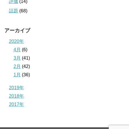
評価
(14)
話題
(68)
アーカイブ
2020年
4月
(6)
3月
(41)
2月
(42)
1月
(36)
2019年
2018年
2017年