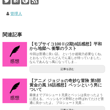
管理人
関連記事
【モブサイコ100Ⅱ(2期)8話感想】平和
から地獄へ 衝撃のラスト
今回は普通に良い話。 というか超能力必要なくね。
とおもっていたらどんでん返しが待っていました。
なんであんなっ風になってしま...
記事を読む
【アニメ ジョジョの奇妙な冒険 第5部
黄金の風 16話感想】ペッシという男に
ついて
最後までプロシュート兄貴とペッシは良かったよう
に思える。 ペッシもゲス野郎とか呼ばれてたけど普
通に良かったよ。 プロシュート兄貴...
記事を読む