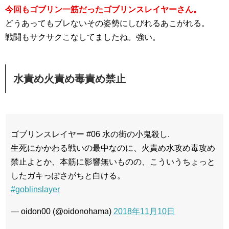
今回もゴブリン一筋だったゴブリンスレイヤーさん。
どうあってもブレないその姿勢にしびれるあこがれる。
戦闘もサクサクこなしてましたね。強い。
水責め火責め毒責め禁止
ゴブリンスレイヤー #06 水の街の小鬼殺し.
生死にかかわる戦いの最中なのに、火責め水攻め毒攻め
禁止よとか、本筋に影響無いものの、こういうちょっと
したガキっぽさがちと白ける。
#goblinslayer
— oidon00 (@oidonohama)
2018年11月10日