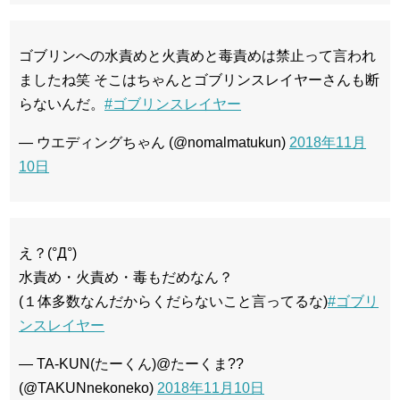
ゴブリンへの水責めと火責めと毒責めは禁止って言われ
ましたね笑 そこはちゃんとゴブリンスレイヤーさんも断
らないんだ。
#ゴブリンスレイヤー
— ウエディングちゃん (@nomalmatukun)
2018年11月
10日
え？(°Д°)
水責め・火責め・毒もだめなん？
(１体多数なんだからくだらないこと言ってるな)
#ゴブリ
ンスレイヤー
— TA-KUN(たーくん)@たーくま??
(@TAKUNnekoneko)
2018年11月10日