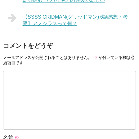
6話感想】アバッキオの過去が悲しい
【SSSS.GRIDMAN(グリッドマン) 6話感想・考
察】アノシラスって何？
コメントをどうぞ
メールアドレスが公開されることはありません。
※
が付いている欄は必
須項目です
名前
※