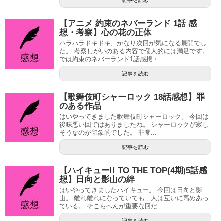
【アニメ 約束のネバーランド 1話 感
想・考察】心の花の正体
ハラハラドキドキ、かなり次回が気になる展開でし
た。 考察しがいのある内容で個人的には満足です。
では約束のネバーランド1話感想・...
記事を読む
【歌舞伎町シャーロック 18話感想】罪
のある作品
はいやってきました歌舞伎町シャーロック。 今回は
後味悪い回ではありましたね。 シャーロックが寂し
そうなのが印象的でした。 非常...
記事を読む
【ハイキュー!! TO THE TOP(4期)5話感
想】日向と影山の絆
はいやってきましたハイキュー。 今回は日向と影
山。 離れ離れになっていても二人は互いに高めあっ
ている。 そこらへんが重要な回だ...
記事を読む