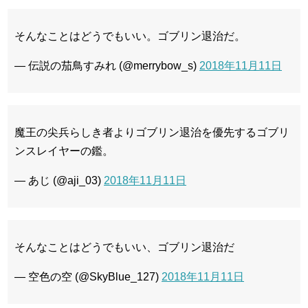
そんなことはどうでもいい。ゴブリン退治だ。
— 伝説の茄鳥すみれ (@merrybow_s)
2018年11月11日
魔王の尖兵らしき者よりゴブリン退治を優先するゴブリ
ンスレイヤーの鑑。
— あじ (@aji_03)
2018年11月11日
そんなことはどうでもいい、ゴブリン退治だ
— 空色の空 (@SkyBlue_127)
2018年11月11日