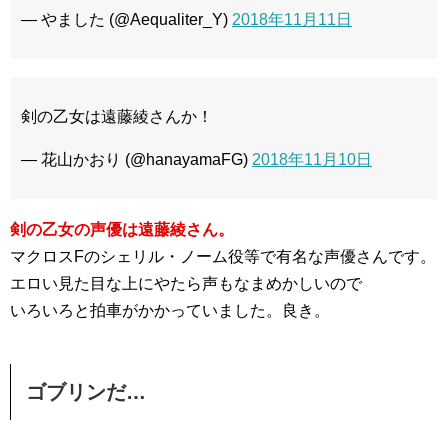
— やました (@Aequaliter_Y)
2018年11月11日
剣の乙女は遠藤綾さんか！
— 花山かおり (@hanayamaFG)
2018年11月10日
剣の乙女の声優は遠藤綾さん。
マクロスFのシェリル・ノーム役等で有名な声優さんです。
エロい見た目な上にやたら声もなまめかしいので
いろいろと拍車がかかっていました。良き。
ゴブリンだ…