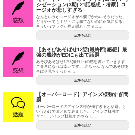
シゼーション(3期) 21話感想・考察】ユ
ージオが悲しすぎる
なんというかユージオが不憫でかわいそうだった。
どうやってもキリトには勝てないのに正気に戻る。
そういうフラグが見え隠れしてるよ...
記事を読む
【あそびあそばせ12話(最終回)感想】最
強の魔物がEDにも出て話題
あそびあそばせ12話(最終回)の感想書いていきます。
ご参考になれば幸いです。 赤ちゃん なんであそびあ
そばせ見ちゃったん...
記事を読む
【オーバーロード】アインズ様強すぎ問
題
オーバーロードのアインズ様が強すぎると話題。と
いうわけでまとめてみました。 アインズ様強す
ぎ？！ アインズ様強すぎやろ！...
記事を読む