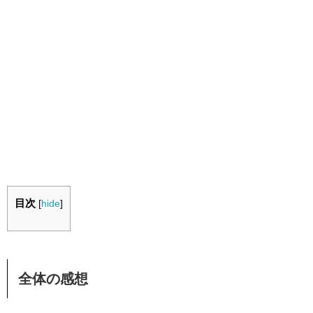
目次
[
hide
]
全体の感想