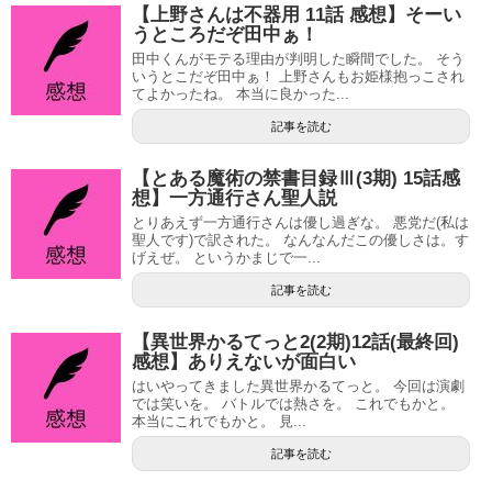
【上野さんは不器用 11話 感想】そーい
うところだぞ田中ぁ！
田中くんがモテる理由が判明した瞬間でした。 そう
いうとこだぞ田中ぁ！ 上野さんもお姫様抱っこされ
てよかったね。 本当に良かった...
記事を読む
【とある魔術の禁書目録Ⅲ(3期) 15話感
想】一方通行さん聖人説
とりあえず一方通行さんは優し過ぎな。 悪党だ(私は
聖人です)で訳された。 なんなんだこの優しさは。す
げえぜ。 というかまじで一...
記事を読む
【異世界かるてっと2(2期)12話(最終回)
感想】ありえないが面白い
はいやってきました異世界かるてっと。 今回は演劇
では笑いを。 バトルでは熱さを。 これでもかと。
本当にこれでもかと。 見...
記事を読む