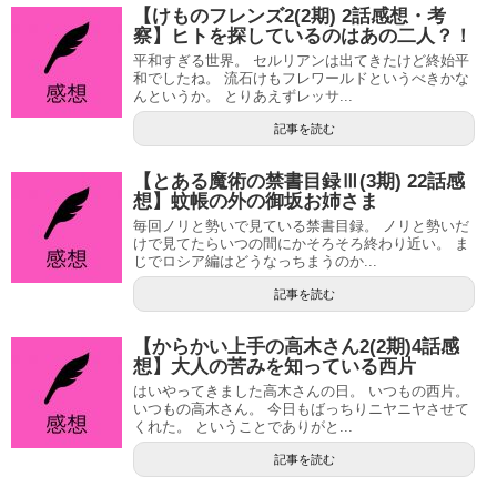
【けものフレンズ2(2期) 2話感想・考
察】ヒトを探しているのはあの二人？！
平和すぎる世界。 セルリアンは出てきたけど終始平
和でしたね。 流石けもフレワールドというべきかな
んというか。 とりあえずレッサ...
記事を読む
【とある魔術の禁書目録Ⅲ(3期) 22話感
想】蚊帳の外の御坂お姉さま
毎回ノリと勢いで見ている禁書目録。 ノリと勢いだ
けで見てたらいつの間にかそろそろ終わり近い。 ま
じでロシア編はどうなっちまうのか...
記事を読む
【からかい上手の高木さん2(2期)4話感
想】大人の苦みを知っている西片
はいやってきました高木さんの日。 いつもの西片。
いつもの高木さん。 今日もばっちりニヤニヤさせて
くれた。 ということでありがと...
記事を読む