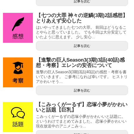
記事を読む
【七つの大罪 神々の逆鱗(3期)2話感想】
とりあえず安心した
はいやってきました七つの大罪。 前回はどうなるこ
とやらと思っていました。 でも今回は大分安定して
いたように思えます。 少し安心...
記事を読む
【進撃の巨人Season3(3期)3話(40話)感
想・考察】エレンの安否について
進撃の巨人Season3(3期)3話(40話)の感想・考察を書
いていきます。 ご参考になれば幸いです。 ヒストリ
アかわいそう...
記事を読む
【こみっくがーるず】恋塚小夢がかわい
いと話題【巨乳】
こみっくがーるずの恋塚小夢がかわいいと話題に。
というわけでまとめてみました。 恋塚小夢かわいい
現在放送中のアニメこみっ...