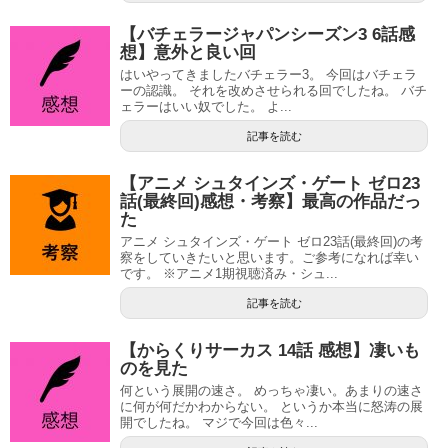
【バチェラージャパンシーズン3 6話感
想】意外と良い回
はいやってきましたバチェラー3。 今回はバチェラ
ーの認識。 それを改めさせられる回でしたね。 バチ
ェラーはいい奴でした。 よ...
記事を読む
【アニメ シュタインズ・ゲート ゼロ23
話(最終回)感想・考察】最高の作品だっ
た
アニメ シュタインズ・ゲート ゼロ23話(最終回)の考
察をしていきたいと思います。ご参考になれば幸い
です。 ※アニメ1期視聴済み・シュ...
記事を読む
【からくりサーカス 14話 感想】凄いも
のを見た
何という展開の速さ。 めっちゃ凄い。あまりの速さ
に何が何だかわからない。 というか本当に怒涛の展
開でしたね。 マジで今回は色々...