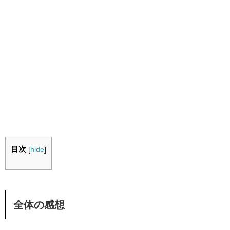
目次
[
hide
]
全体の感想