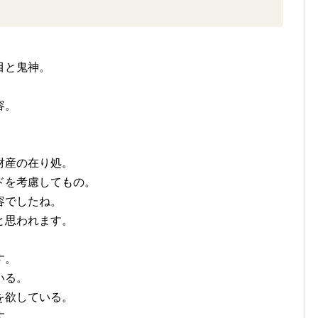
目と鬼神。
。
容。
財産の在り処。
ドを考慮してもの。
容でしたね。
と思われます。
す。
いる。
を欲している。
す。