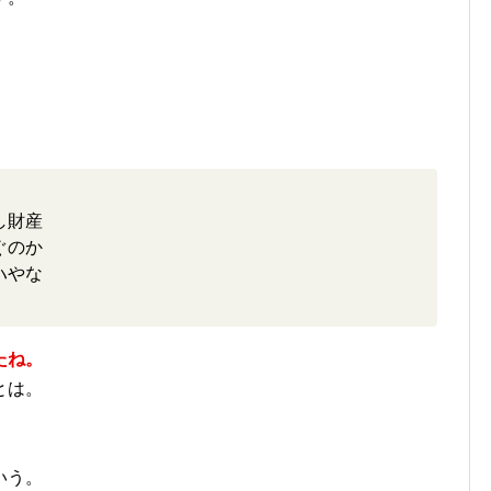
し財産
ぐのか
ハやな
たね。
とは。
。
いう。