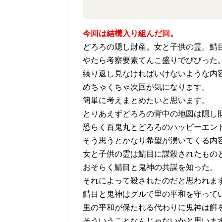
今回は結構入り組んだ回。
どろろの隠し財産。女と子供の霊。鯖
やたら考察要素てんこ盛りでびびった
繰り返し見なければいけないような内
めちゃくちゃ次回が気になります。
簡単に考えまとめたいと思います。
とりあえずどろろの背中の地図は隠し
恐らく百鬼丸とどろろのハッピーエン
そう思うとかなり希望が湧いてくる内
女と子供の霊は鯖目に謀殺されたもの
おそらく鯖目と鬼神の共謀を知った。
それによって殺されたのだと思われま
鯖目と鬼神はグルで里の平和を守って
里の平和が保たれる代わりに鬼神は餌
そういうことなんじゃないかと思いま