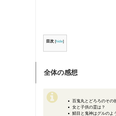
目次
[
hide
]
全体の感想
百鬼丸とどろろのその
女と子供の霊は？
鯖目と鬼神はグルのよ