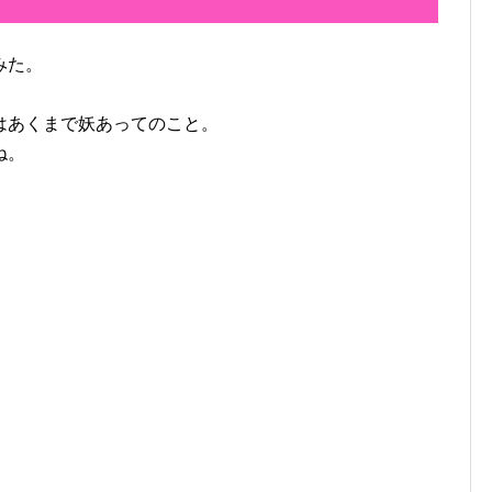
みた。
はあくまで妖あってのこと。
ね。