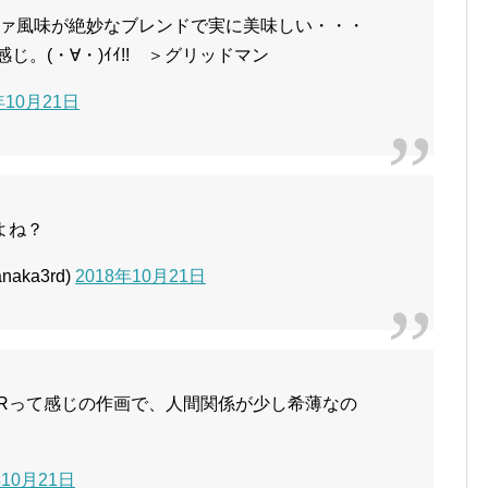
ァ風味が絶妙なブレンドで実に美味しい・・・
じ。(・∀・)ｲｲ!! ＞グリッドマン
年10月21日
よね？
ka3rd)
2018年10月21日
ERって感じの作画で、人間関係が少し希薄なの
年10月21日