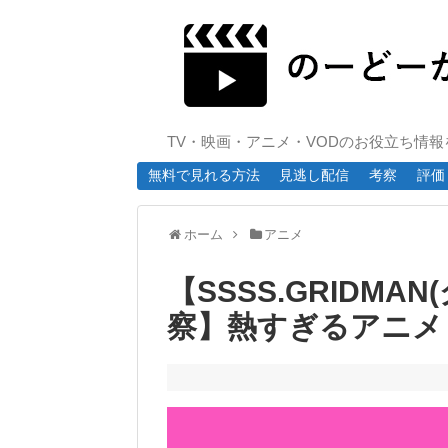
TV・映画・アニメ・VODのお役立ち情
無料で見れる方法
見逃し配信
考察
評価
ホーム
アニメ
【SSSS.GRIDMA
察】熱すぎるアニメ