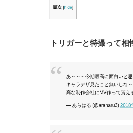
目次
[
hide
]
トリガーと特撮って相
あ～～～今期最高に面白いと思
キャラデザ見たこと無いしな～
高な制作会社にMV作って貰え
— あらはる (@araharu3)
201