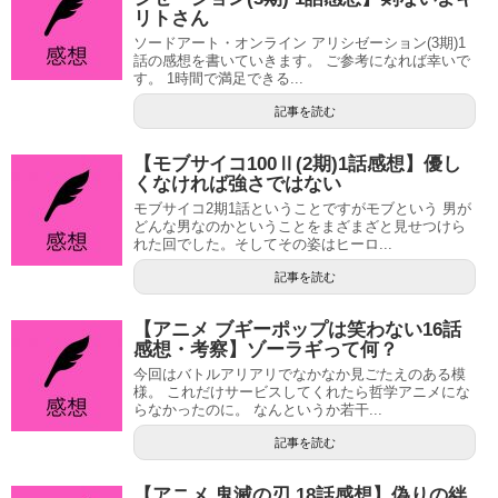
リトさん
ソードアート・オンライン アリシゼーション(3期)1
話の感想を書いていきます。 ご参考になれば幸いで
す。 1時間で満足できる...
記事を読む
【モブサイコ100Ⅱ(2期)1話感想】優し
くなければ強さではない
モブサイコ2期1話ということですがモブという 男が
どんな男なのかということをまざまざと見せつけら
れた回でした。そしてその姿はヒーロ...
記事を読む
【アニメ ブギーポップは笑わない16話
感想・考察】ゾーラギって何？
今回はバトルアリアリでなかなか見ごたえのある模
様。 これだけサービスしてくれたら哲学アニメにな
らなかったのに。 なんというか若干...
記事を読む
【アニメ 鬼滅の刃 18話感想】偽りの絆