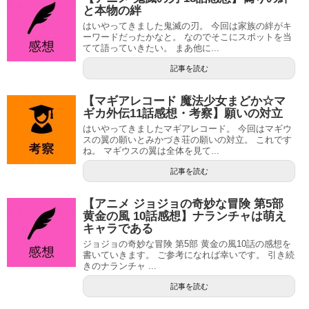
と本物の絆
はいやってきました鬼滅の刃。 今回は家族の絆がキ
ーワードだったかなと。 なのでそこにスポットを当
てて語っていきたい。 まあ他に...
記事を読む
【マギアレコード 魔法少女まどか☆マ
ギカ外伝11話感想・考察】願いの対立
はいやってきましたマギアレコード。 今回はマギウ
スの翼の願いとみかづき荘の願いの対立。 これです
ね。 マギウスの翼は全体を見て...
記事を読む
【アニメ ジョジョの奇妙な冒険 第5部
黄金の風 10話感想】ナランチャは萌え
キャラである
ジョジョの奇妙な冒険 第5部 黄金の風10話の感想を
書いていきます。 ご参考になれば幸いです。 引き続
きのナランチャ ...
記事を読む