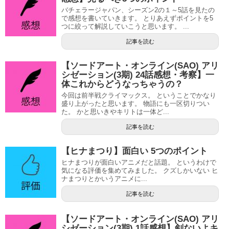
バチェラージャパン、シーズン2の１～5話を見たの
で感想を書いていきます。 とりあえずポイントを5
つに絞って解説していこうと思います。 ...
記事を読む
【ソードアート・オンライン(SAO) アリ
シゼーション(3期) 24話感想・考察】一
体これからどうなっちゃうの？
今回は前半戦クライマックス。 ということでかなり
盛り上がったと思います。 物語にも一区切りつい
た。 かと思いきやキリトは一体ど...
記事を読む
【ヒナまつり】面白い 5つのポイント
ヒナまつりが面白いアニメだと話題。 というわけで
気になる評価を集めてみました。 クズしかいない ヒ
ナまつりとかいうアニメに...
記事を読む
【ソードアート・オンライン(SAO) アリ
シゼーション(3期) 1話感想】剣ないよキ