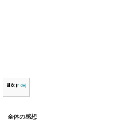
目次
[
hide
]
全体の感想