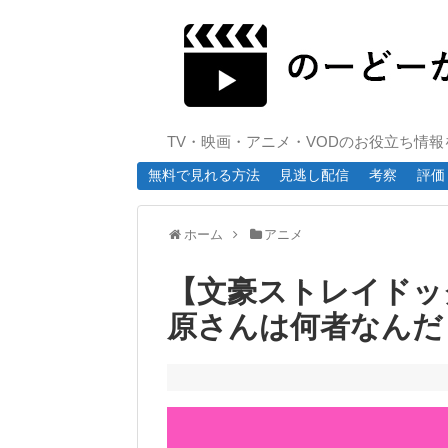
TV・映画・アニメ・VODのお役立ち情
無料で見れる方法
見逃し配信
考察
評価
ホーム
アニメ
【文豪ストレイドッグス
原さんは何者なんだ