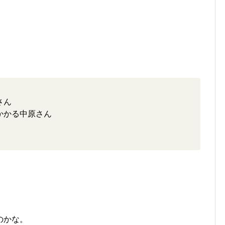
さん
かかる中原さん
。
のかな。