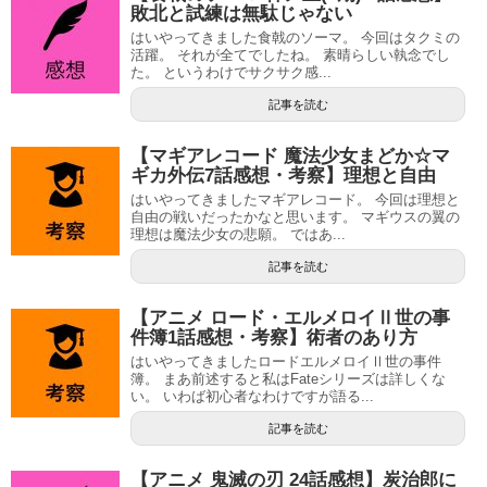
敗北と試練は無駄じゃない
はいやってきました食戟のソーマ。 今回はタクミの
活躍。 それが全てでしたね。 素晴らしい執念でし
た。 というわけでサクサク感...
記事を読む
【マギアレコード 魔法少女まどか☆マ
ギカ外伝7話感想・考察】理想と自由
はいやってきましたマギアレコード。 今回は理想と
自由の戦いだったかなと思います。 マギウスの翼の
理想は魔法少女の悲願。 ではあ...
記事を読む
【アニメ ロード・エルメロイⅡ世の事
件簿1話感想・考察】術者のあり方
はいやってきましたロードエルメロイⅡ世の事件
簿。 まあ前述すると私はFateシリーズは詳しくな
い。 いわば初心者なわけですが語る...
記事を読む
【アニメ 鬼滅の刃 24話感想】炭治郎に