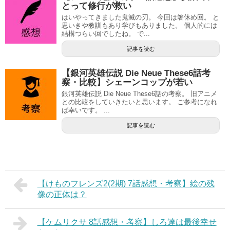
とって修行が救い
はいやってきました鬼滅の刃。 今回は箸休め回。 と
思いきや教訓もあり学びもありました。 個人的には
結構つらい回でしたね。 で...
記事を読む
【銀河英雄伝説 Die Neue These6話考
察・比較】シェーンコップが若い
銀河英雄伝説 Die Neue These6話の考察。 旧アニメ
との比較をしていきたいと思います。 ご参考になれ
ば幸いです。 ...
記事を読む
【けものフレンズ2(2期) 7話感想・考察】絵の残
像の正体は？
【ケムリクサ 8話感想・考察】しろ達は最後幸せ