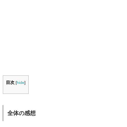
目次
[
hide
]
全体の感想