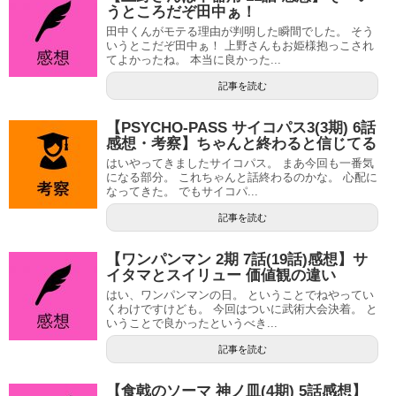
うところだぞ田中ぁ！
田中くんがモテる理由が判明した瞬間でした。 そう
いうとこだぞ田中ぁ！ 上野さんもお姫様抱っこされ
てよかったね。 本当に良かった...
記事を読む
【PSYCHO-PASS サイコパス3(3期) 6話
感想・考察】ちゃんと終わると信じてる
はいやってきましたサイコパス。 まあ今回も一番気
になる部分。 これちゃんと話終わるのかな。 心配に
なってきた。 でもサイコパ...
記事を読む
【ワンパンマン 2期 7話(19話)感想】サ
イタマとスイリュー 価値観の違い
はい、ワンパンマンの日。 ということでねやってい
くわけですけども。 今回はついに武術大会決着。 と
いうことで良かったというべき...
記事を読む
【食戟のソーマ 神ノ皿(4期) 5話感想】