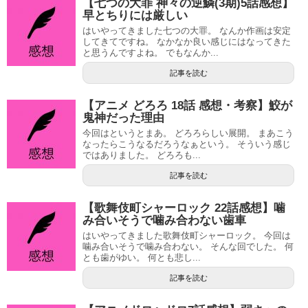
【七つの大罪 神々の逆鱗(3期)5話感想】
早とちりには厳しい
はいやってきました七つの大罪。 なんか作画は安定
してきてですね。 なかなか良い感じにはなってきた
と思うんですよね。 でもなんか...
記事を読む
【アニメ どろろ 18話 感想・考察】鮫が
鬼神だった理由
今回はというとまあ。 どろろらしい展開。 まあこう
なったらこうなるだろうなぁという。 そういう感じ
ではありました。 どろろも...
記事を読む
【歌舞伎町シャーロック 22話感想】噛
み合いそうで噛み合わない歯車
はいやってきました歌舞伎町シャーロック。 今回は
噛み合いそうで噛み合わない。 そんな回でした。 何
とも歯がゆい。 何とも悲し...
記事を読む