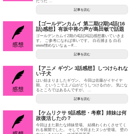
だった ...
記事を読む
【ゴールデンカムイ 第二期(2期)4話(16
話)感想】有坂中将の声が島田敏で話題
ゴールデンカムイ2期の4話(16話)感想書いていきま
す。 ご参考になれば幸いです。 白石捕まる 白石
www憎めないなぁ～#...
記事を読む
【アニメ ギヴン 3話感想】しつけられな
い子犬
はい始まりましたギヴン。 今回は佐藤がイヤイヤ
期。 というこで上ノ山がどうしつけるのか。 気にな
るところではあるんですが。 ...
記事を読む
【ケムリクサ 9話感想・考察】姉妹は何
故復活したの？
今回はまた新たな姉妹登場。 結構わくわくさせてく
れる展開でした。 そして今回またヌシが登場。 壁の