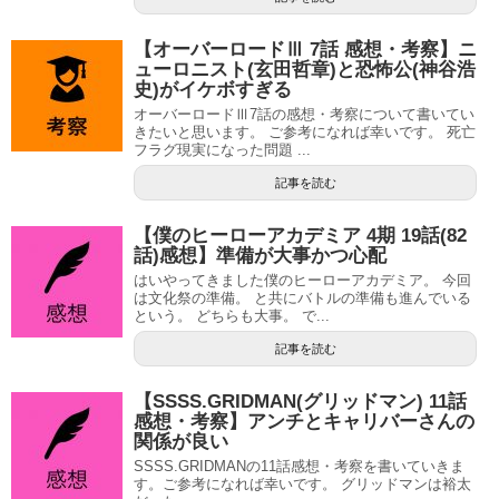
【オーバーロードⅢ 7話 感想・考察】ニ
ューロニスト(玄田哲章)と恐怖公(神谷浩
史)がイケボすぎる
オーバーロードⅢ7話の感想・考察について書いてい
きたいと思います。 ご参考になれば幸いです。 死亡
フラグ現実になった問題 ...
記事を読む
【僕のヒーローアカデミア 4期 19話(82
話)感想】準備が大事かつ心配
はいやってきました僕のヒーローアカデミア。 今回
は文化祭の準備。 と共にバトルの準備も進んでいる
という。 どちらも大事。 で...
記事を読む
【SSSS.GRIDMAN(グリッドマン) 11話
感想・考察】アンチとキャリバーさんの
関係が良い
SSSS.GRIDMANの11話感想・考察を書いていきま
す。ご参考になれば幸いです。 グリッドマンは裕太