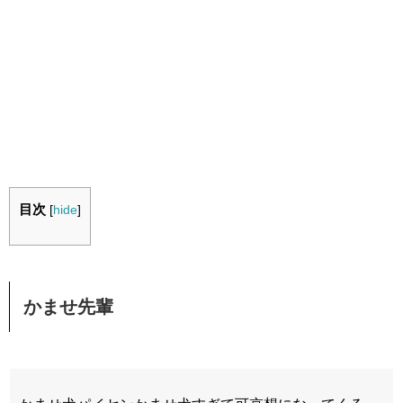
目次
[
hide
]
かませ先輩