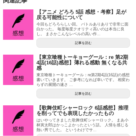
関連記事
【アニメ どろろ 5話 感想・考察】足が
戻る可能性について
今回もどろろらしい回。 バトルありありで非常に面
白かった。 毎度毎度クオリティ高いのは本当に良
し。 まさかこんなレベルの高い作...
記事を読む
【東京喰種トーキョーグール：re 第2期
4話(16話)感想】薄れる感動 無くなる共
感
東京喰種トーキョーグール：re第2期4話(16話)の感想
書いていきます。 ご参考になれば幸いです。 相変わ
らずの展開の速さ ...
記事を読む
【歌舞伎町シャーロック 6話感想】推理
を削ってでも表現したかったもの
はいやってきました歌舞伎町シャーロック。 まあ小
林寅太郎はかっこよかったという話。 人情を感じる
熱い男でした。 というわけでサ...