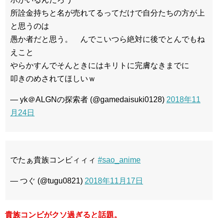
所詮金持ちと名が売れてるってだけで自分たちの方が上
と思うのは
愚か者だと思う。 んでこいつら絶対に後でとんでもね
えこと
やらかすんでそんときにはキリトに完膚なきまでに
叩きのめされてほしいｗ
— yk＠ALGNの探索者 (@gamedaisuki0128)
2018年11
月24日
でたぁ貴族コンビィィィ
#sao_anime
— つぐ (@tugu0821)
2018年11月17日
貴族コンビがクソ過ぎると話題。