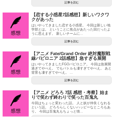
記事を読む
【恋する小惑星7話感想】新しいワクワ
クがあった
はいやってきました恋する小惑星。 今回は新しい地
学部とは。 ということに焦点があたった回だったよ
うに思えます。 新しいチームに...
記事を読む
【アニメ Fate/Grand Order 絶対魔獣戦
線バビロニア 2話感想】急すぎる展開
はいやってきましたFGOバビロニア。 今回は急展開
過ぎてやべえ。 でもバトルも凄すぎてやべえ。 あと
背景も凄すぎてやべえ。 ...
記事を読む
【アニメ どろろ 7話 感想・考察】始ま
りで笑わず終わりで笑った百鬼丸
今回はちょっと変わった話。 人と妖が仲良くなれる
という話。 どろろらしくないハッピーなところもあ
り。 今回は百鬼丸もちょっと情...