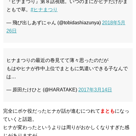
『ヒナまつり』第８話視聴。いつのまにかヒナだけがま
ともで草。
#ヒナまつり
— 飛び出しあずにゃん (@tobidashiazunya)
2018年5月
26日
ヒナまつりの最近の巻見てて薄々思ったのだが
もはやヒナが作中上位でまともに気遣いできる子なんで
は…
— 原田たけひと (@HARATAKE)
2017年3月14日
完全にボケ役だったヒナが話が進むにつれて
まとも
になっ
ていくと話題。
ヒナが変わったというよりは周りがおかしくなりすぎた感
じがありますが