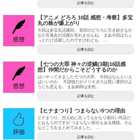
記事を読む
【アニメ どろろ 10話 感想・考察】多宝
丸の株が爆上がり
今回は多宝丸活躍回。 前回のどろろに引き続きなか
なか百鬼丸の活躍が見れませんね。 まあ今回はちょ
っとだけ活躍したのですけれども。...
記事を読む
【七つの大罪 神々の逆鱗(3期)16話感
想】仲間だからこそどうするのか
はいやってきました七つの大罪。 今回はなんといえ
ばいいのか。 不謹慎だがメリオダスは賢い選択のよ
うにも思える。 まあ納得は全然...
記事を読む
【ヒナまつり】つまらない5つの理由
ヒナまつり。控えめに言ってもかなり面白い作品だ
とおもうのですが つまらない部分もある模様。そん
なところをまとめてみました。 ...
記事を読む