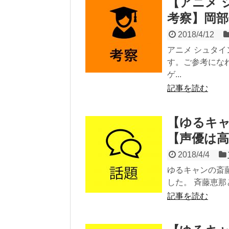
【アニメ 
考察】岡
2018/4/12
アニメ シュタイ
す。ご参考にな
ゲ...
記事を読む
【ゆるキャ
【声優は高
2018/4/4
ゆるキャンの斎
した。 斉藤恵那
記事を読む