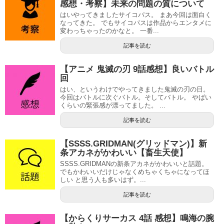
感想・考察】未来の問題の質について
はいやってきましたサイコパス。 まあ今回は面白く
なってきた。 でもサイコパスは作品からエンタメに
変わっちゃったのかなと。 一番...
記事を読む
【アニメ 鬼滅の刃 9話感想】良いバトル
回
はい、というわけでやってきました鬼滅の刃の日。
今回はバトルに次ぐバトル。そしてバトル。 やばい
くらいの緊張感が漂ってました。 ...
記事を読む
【SSSS.GRIDMAN(グリッドマン)】新
条アカネがかわいい【畜生天使】
SSSS.GRIDMANの新条アカネがかわいいと話題。
でもかわいいだけじゃなくめちゃくちゃになってほ
しい と思う人も多いはず。...
記事を読む
【からくりサーカス 4話 感想】鳴海の腕