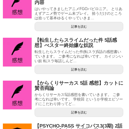
内容
はいやってきましたアニメFGOバビロニア。 とりあ
えずアニメ勢でゲーム未プレイ。 拾うだけのところ
は拾って基本ゆるくやっていきま...
記事を読む
【転生したらスライムだった件 5話感
想】べスター終始嫌な奴説
転生したらスライムだった件(転スラ)5話の感想書い
ていきます。 ご参考になれば幸いです。 カイジンい
い奴 転スラ毎話しんど...
記事を読む
【からくりサーカス 5話 感想】カットに
賛否両論
からくりサーカス5話感想を書いていきます。 ご参
考になれば幸いです。 学校回 というか学校エピソー
ドにこだわり持ってど...
記事を読む
【PSYCHO-PASS サイコパス3(3期) 2話