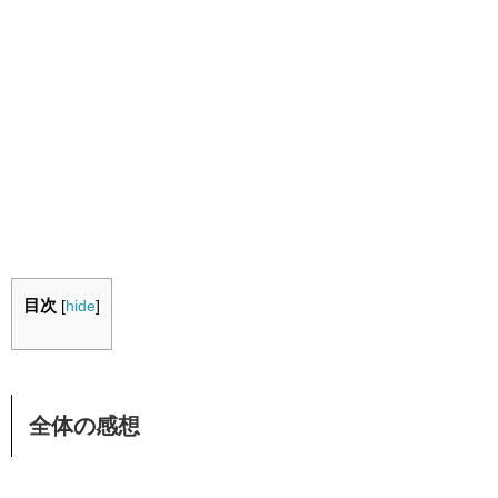
目次
[
hide
]
全体の感想