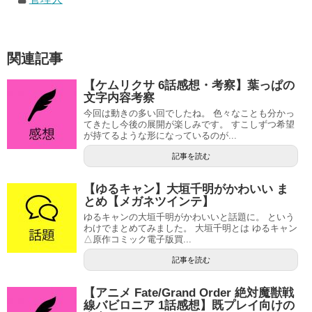
関連記事
【ケムリクサ 6話感想・考察】葉っぱの
文字内容考察
今回は動きの多い回でしたね。 色々なことも分かっ
てきたし今後の展開が楽しみです。 すこしずつ希望
が持てるような形になっているのが...
記事を読む
【ゆるキャン】大垣千明がかわいい ま
とめ【メガネツインテ】
ゆるキャンの大垣千明がかわいいと話題に。 という
わけでまとめてみました。 大垣千明とは ゆるキャン
△原作コミック電子版買...
記事を読む
【アニメ Fate/Grand Order 絶対魔獣戦
線バビロニア 1話感想】既プレイ向けの