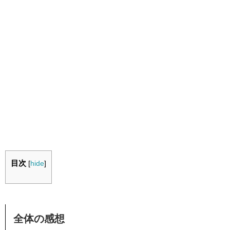
目次
[
hide
]
全体の感想