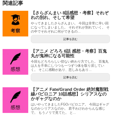
関連記事
【さらざんまい 8話感想・考察】それぞ
れの別れ、そして希望
やってきましたさらざんまい。 今回は非常に辛い回
になってしまいました。 それぞれが別れていく。 そ
の中でそれぞれに何ができるの...
記事を読む
【アニメ どろろ 6話 感想・考察】百鬼
丸が鬼神になる可能性
今回もどろろらしい切ない終わり方でした。 百鬼丸
は人を不幸にしつつも一つずつ体を取り戻してい
く。 そこに感動があり、悲しみもあり...
記事を読む
【アニメ Fate/Grand Order 絶対魔獣戦
線バビロニア 10話感想】シリアスなの
かギャグなのか
はいやってきましたFGOバビロニア。 今回はギャグ
なのかシリアスなのか。 若干わけわからんな感じ
で。 もうノリで見てた。 と...