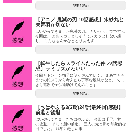
記事を読む
【アニメ 鬼滅の刃 10話感想】朱紗丸と
矢琶羽が切ない
はいやってきました鬼滅の刃。 というわけでですね
今回は。 まあスカッとしそうでスカッとしない感
じ。 こんなもんかなととりあえず...
記事を読む
【転生したらスライムだった件 22話感
想】ラミリスかわいい
今回もトントン拍子に話が進んでいく。 まあでも今
までの転スラから考えたら丁寧な展開かなと。 てっ
きり速攻で子供達助けて別のことす...
記事を読む
【ちはやふる3(3期)24話(最終回)感想】
前進と後退
はいやってきましたちはやふる。 今回は千早、太一
の後退。 そして新の前進。 三人の光と影が印象的な
回でした。 非常に厳しい未...