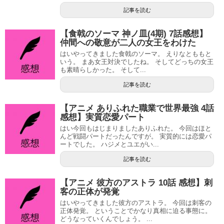
記事を読む
【食戟のソーマ 神ノ皿(4期) 7話感想】
仲間への敬意が二人の女王をわけた
はいやってきました食戟のソーマ。 えりなとももと
いう。 まあ女王対決でしたね。 そしてどっちの女王
も素晴らしかった。 そして...
記事を読む
【アニメ ありふれた職業で世界最強 4話
感想】実質恋愛パート
はい今回もはじまりましたありふれた。 今回はほと
んど戦闘パートだったんですが。 実質的には恋愛パ
ートでした。 ハジメとユエがい...
記事を読む
【アニメ 彼方のアストラ 10話 感想】刺
客の正体が発覚
はいやってきました彼方のアストラ。 今回は刺客の
正体発覚。 ということでかなり真相に迫る事態に。
どうなっていくんでしょう。 ...