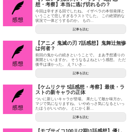
想・考察】本当に逃げ切れるの？
今回は辛すぎる回でしたね。 イザベラの本領発揮と
いうことで悲しすぎるラストでした。 この絶望的な
状況で一体どうするのか。 もの...
記事を読む
【アニメ 鬼滅の刃 7話感想】鬼舞辻無惨
は何者？
前回の鬼からの続きということで。 まあ予想通りの
展開といいますか。 そうなるよねという感想。 ただ
後半は凄かった。 え？いき...
記事を読む
【ケムリクサ 5話感想・考察】最後・ラ
ストの新キャラの正体
ついに新しいキャラが登場。 果たして敵か味方か。
マジで気になりますね。 いやめっさ気になるといっ
たほうがいいのか。 とにかく新...
記事を読む
【モブサイコ100Ⅱ(2期)1話感想】優し