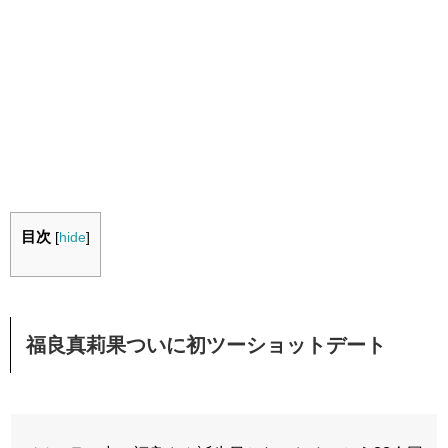
目次
[
hide
]
福良真莉果ついに初ツーショットデート