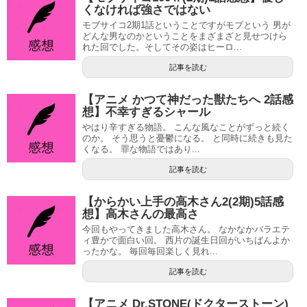
くなければ強さではない
モブサイコ2期1話ということですがモブという 男が
どんな男なのかということをまざまざと見せつけら
れた回でした。そしてその姿はヒーロ...
記事を読む
【アニメ かつて神だった獣たちへ 2話感
想】不幸すぎるシャール
やはり辛すぎる物語。 こんな風なことがずっと続く
のか。 そう思うと憂鬱になる。 と同時に続きも見た
くなる。 罪な物語ではあり...
記事を読む
【からかい上手の高木さん2(2期)5話感
想】高木さんの最高さ
今回もやってきました高木さん。 なかなかバラエテ
ィ豊かで面白い回。 西片の誕生日回がいちばんよか
ったかな。 毎回毎回楽しく見れ...
記事を読む
【アニメ Dr.STONE(ドクターストーン)