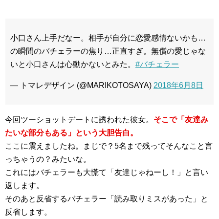
小口さん上手だなー。相手が自分に恋愛感情ないかも…
の瞬間のバチェラーの焦り…正直すぎ。無償の愛じゃな
いと小口さんは心動かないとみた。
#バチェラー
— トマレデザイン (@MARIKOTOSAYA)
2018年6月8日
今回ツーショットデートに誘われた彼女。
そこで「友達み
たいな部分もある」という大胆告白。
ここに震えましたね。まじで？5名まで残ってそんなこと言
っちゃうの？みたいな。
これにはバチェラーも大慌て「友達じゃねーし！」と言い
返します。
そのあと反省するバチェラー「読み取りミスがあった」と
反省します。