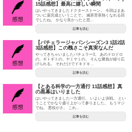
15話感想】最高に嬉しい瞬間
はいやってきましたドクターストーン。 今回はまあ
ついに薬完成ということで。 滅茶苦茶熱くなれる回
でしたね。 かなり良かったと思...
記事を読む
【バチェラージャパンシーズン3 1話2話
3話感想】この醜さこそ真実なんだ
やってきちゃいましたバチェラー3。 あのドロドロ
の。ギトギトの。ヤミヤミの。 そんな勝負が繰り広
げられる。 それだけでドキドキ...
記事を読む
【とある科学の一方通行 11話感想】真
の黒幕はいりました
はいやってきました一方通行。 いよいよ決戦。 とい
うことでかなり盛り上がって参りました。 もうマジ
でね。 悪役がさ。 これ...
記事を読む