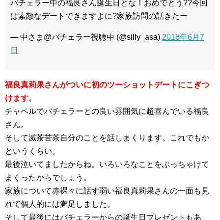
バチェラー中の福良さん誕生日とな！おめでとう??今回
は素敵なデートできますよに?家族訪問の話きたー
— 中さま@バチェラー視聴中 (@silly_asa)
2018年6月7
日
福良真莉果さんがついに初のツーショットデートにこぎつ
けます。
チャペルでバチェラーとの良い雰囲気に超喜んでいる福良
さん。
そして滅茶苦茶自分のことを話しまくります。これでもか
というくらい。
最後泣いてましたからね。いろいろなことをぶっちゃけて
まくったからでしょう。
家族について赤裸々に話す弱い福良真莉果さんの一面も見
れて個人的には満足しました。
そして最後にはバチェラーからの誕生日プレゼントもあ