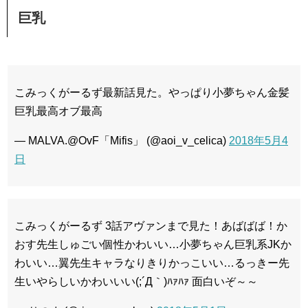
巨乳
こみっくがーるず最新話見た。やっぱり小夢ちゃん金髪
巨乳最高オブ最高
— MALVA.@OvF「Mifis」 (@aoi_v_celica)
2018年5月4
日
こみっくがーるず 3話アヴァンまで見た！あばばば！か
おす先生しゅごい個性かわいい…小夢ちゃん巨乳系JKか
わいい…翼先生キャラなりきりかっこいい…るっきー先
生いやらしいかわいいい(;´Д｀)ﾊｧﾊｧ 面白いぞ～～