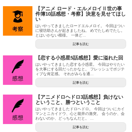
【アニメ ロード・エルメロイⅡ世の事
件簿10話感想・考察】決意を見せてほし
い
はいやってきましたロードエルメロイ。 今回はつい
に寝坊助さんが起きましたね。 めでたしめでたし。
とはいかない模様。 一体ど...
記事を読む
【恋する小惑星5話感想】愛に溢れた回
はいやってきました恋する小惑星。 今回はやりたい
を大事にする回だったかなと。 フレッシュでポジテ
ィブな肯定感。 それがみらを通...
記事を読む
【アニメドロヘドロ3話感想】負けない
ということ、勝つということ
はいやってきましたドロヘドロ。 今回はついにカイ
マンとニカイドウ、心と能井の激突。 会うのか、会
わないのか、どっちなんだと。 ...
記事を読む