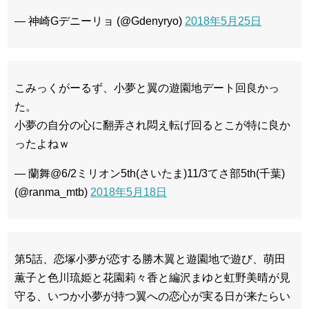
— 神崎Gデニーリョ (@Gdenyryo)
2018年5月25日
こみっくがーるず、小夢と翼の遊園地デート回良かっ
た。
小夢の自分の心に翻弄され悶え転げ回るとこが特に良か
ったよねｗ
— 蘭舞@6/2ミリオン5th(さいたま)11/3てさ部5th(千葉)
(@ranma_mtb)
2018年5月18日
第5話、恋塚小夢が恋する勝木翼と遊園地で遊び、萌田
薫子と色川琉姫と花園莉々香と編沢まゆと虹野美晴が見
守る、いつか小夢が持つ翼への恋心が実る日が来たらい