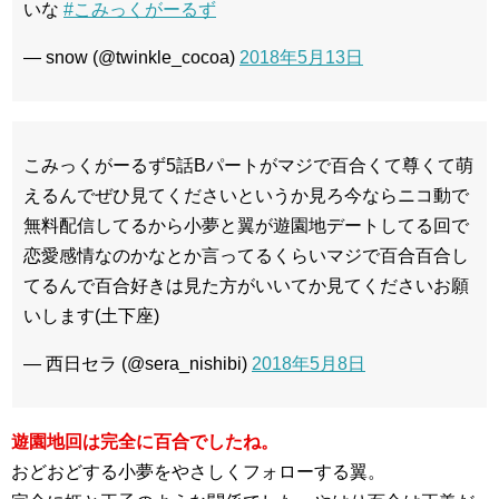
いな
#こみっくがーるず
— snow (@twinkle_cocoa)
2018年5月13日
こみっくがーるず5話Bパートがマジで百合くて尊くて萌
えるんでぜひ見てくださいというか見ろ今ならニコ動で
無料配信してるから小夢と翼が遊園地デートしてる回で
恋愛感情なのかなとか言ってるくらいマジで百合百合し
てるんで百合好きは見た方がいいてか見てくださいお願
いします(土下座)
— 西日セラ (@sera_nishibi)
2018年5月8日
遊園地回は完全に百合でしたね。
おどおどする小夢をやさしくフォローする翼。