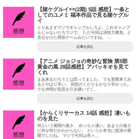
【賭ケグルイ××(2期) 5話 感想】一条と
してのユメミ 福本作品で見る賭ケグル
イ
とりあえずマジでギャンブルしろよ。これギャンブ
ルじゃないだろマジで。 ただ今回は演技力勝負。と
見せかけた買収ゲームみたいですね。 ...
記事を読む
【アニメ ジョジョの奇妙な冒険 第5部
黄金の風 28話感想】アバッキオを見て
くれ
まあ来るだろうとは思ってました。 でも実際来てみ
るとやはり辛い。 回想のくだりもかなり辛かった。
でも仲間が意思を引き継いでく...
記事を読む
【からくりサーカス 14話 感想】凄いも
のを見た
何という展開の速さ。 めっちゃ凄い。あまりの速さ
に何が何だかわからない。 というか本当に怒涛の展
開でしたね。 マジで今回は色々...